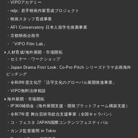
・VIPOアカデミー
・ndjc: 若手映画作家育成プロジェクト
・映画スタッフ育成事業
・AFI Conservatory 日本人留学生推薦事業
・京都映画企画市
・「VIPO Film Lab」
人材育成/海外展開・市場開拓
・セミナー・ワークショップ
・Japan Drama First Look: Co-Pro Pitch シリーズドラマ企画海外
ピッチング
・令和8年度文化庁「活字文化のグローバル展開推進事業」
・VIPO無料法律相談
海外展開・市場開拓
・IP360補助金（海外展開支援・開発プラットフォーム構築支援）
・令和7年度 舞台芸術等総合支援事業（全国キャラバン）
・コ・フェスタ JAPAN国際コンテンツフェスティバル
・カンヌ監督週間 in Tokio