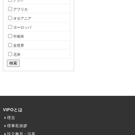
アジア
アフリカ
オセアニア
ヨーロッパ
中南米
全世界
北米
VIPOとは
理念
理事長挨拶
設立趣旨・沿革