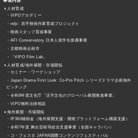
事業内容
人材育成
・VIPOアカデミー
・ndjc: 若手映画作家育成プロジェクト
・映画スタッフ育成事業
・AFI Conservatory 日本人留学生推薦事業
・京都映画企画市
・「VIPO Film Lab」
人材育成/海外展開・市場開拓
・セミナー・ワークショップ
・Japan Drama First Look: Co-Pro Pitch シリーズドラマ企画海外
ピッチング
・令和8年度文化庁「活字文化のグローバル展開推進事業」
・VIPO無料法律相談
海外展開・市場開拓
・IP360補助金（海外展開支援・開発プラットフォーム構築支援）
・令和7年度 舞台芸術等総合支援事業（全国キャラバン）
・コ・フェスタ JAPAN国際コンテンツフェスティバル