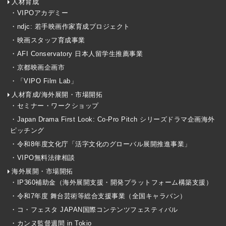
人材育成
・VIPOアカデミー
・ndjc: 若手映画作家育成プロジェクト
・映画スタッフ育成事業
・AFI Conservatory 日本人留学生推薦事業
・京都映画企画市
・「VIPO Film Lab」
人材育成/海外展開・市場開拓
・セミナー・ワークショップ
・Japan Drama First Look: Co-Pro Pitch シリーズドラマ企画海外
ピッチング
・令和8年度文化庁「活字文化のグローバル展開推進事業」
・VIPO無料法律相談
海外展開・市場開拓
・IP360補助金（海外展開支援・開発プラットフォーム構築支援）
・令和7年度 舞台芸術等総合支援事業（全国キャラバン）
・コ・フェスタ JAPAN国際コンテンツフェスティバル
・カンヌ監督週間 in Tokio