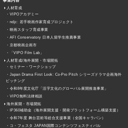
事業内容
人材育成
・VIPOアカデミー
・ndjc: 若手映画作家育成プロジェクト
・映画スタッフ育成事業
・AFI Conservatory 日本人留学生推薦事業
・京都映画企画市
・「VIPO Film Lab」
人材育成/海外展開・市場開拓
・セミナー・ワークショップ
・Japan Drama First Look: Co-Pro Pitch シリーズドラマ企画海外
ピッチング
・令和8年度文化庁「活字文化のグローバル展開推進事業」
・VIPO無料法律相談
海外展開・市場開拓
・IP360補助金（海外展開支援・開発プラットフォーム構築支援）
・令和7年度 舞台芸術等総合支援事業（全国キャラバン）
・コ・フェスタ JAPAN国際コンテンツフェスティバル