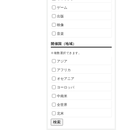
ゲーム
出版
映像
音楽
開催国（地域）
※複数選択できます。
アジア
アフリカ
オセアニア
ヨーロッパ
中南米
全世界
北米