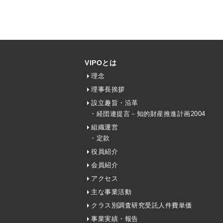
VIPOとは
理念
理事長挨拶
設立趣旨・沿革
・経団連提言－知的財産推進計画2004
組織運営
・定款
役員紹介
会員紹介
アクセス
主な事業活動
クラス別調査研究受託人件費単価
事業実績・報告