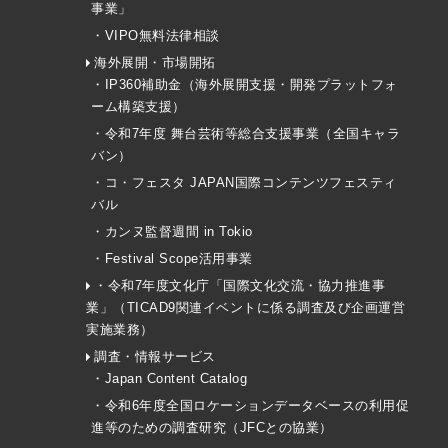
事業」
・VIPO無料法律相談
海外展開・市場開拓
・IP360補助金（海外展開支援・開発プラットフォ
ーム構築支援）
・令和7年度 舞台芸術等総合支援事業（全国キャラ
バン）
・コ・フェスタ JAPAN国際コンテンツフェスティ
バル
・カンヌ監督週間 in Tokio
・Festival Scope活用事業
・令和7年度文化庁「国際文化交流・協力推進事
業」（TICAD9関連イベントに係る調査及び企画運営
実施業務）
調査・情報サービス
・Japan Content Catalog
・令和6年度全国ロケーションデータベースの利用促
進等のための調査研究（JFCとの協業）