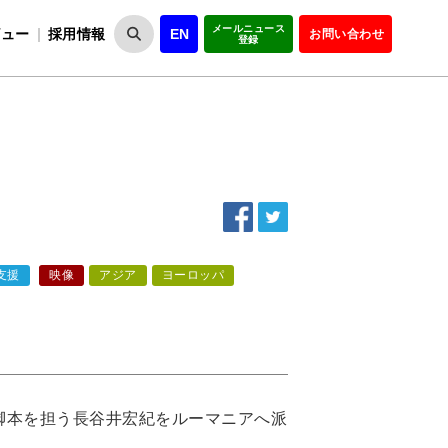
メールニュース
ビュー
採用情報
EN
お問い合わせ
登録
VIPOとは
事業一覧
VIPOの理念
事業実績・報告
設
役員紹介
会員紹介
組
支援
映像
アジア
ヨーロッパ
脚本を担う長谷井宏紀をルーマニアへ派