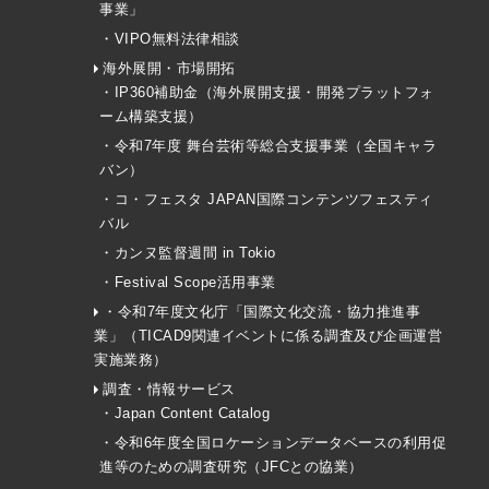
事業」
・VIPO無料法律相談
海外展開・市場開拓
・IP360補助金（海外展開支援・開発プラットフォ
ーム構築支援）
・令和7年度 舞台芸術等総合支援事業（全国キャラ
バン）
・コ・フェスタ JAPAN国際コンテンツフェスティ
バル
・カンヌ監督週間 in Tokio
・Festival Scope活用事業
・令和7年度文化庁「国際文化交流・協力推進事
業」（TICAD9関連イベントに係る調査及び企画運営
実施業務）
調査・情報サービス
・Japan Content Catalog
・令和6年度全国ロケーションデータベースの利用促
進等のための調査研究（JFCとの協業）