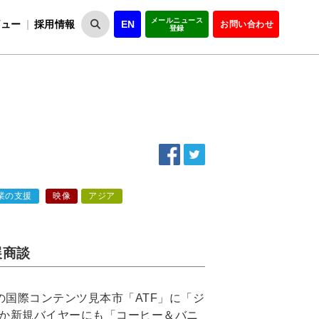
メールニュース
ビュー
採用情報
EN
お問い合わせ
登録
VIPOとは
事業一覧
VIPOの理念
事業実績・報告
設
役員紹介
会員紹介
組
業の支援
映像
アジア
展商談
級の国際コンテンツ見本市「ATF」に「ジ
か新規バイヤーにも「コーヒー＆バニ