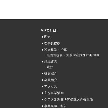
VIPOとは
理念
理事長挨拶
設立趣旨・沿革
・経団連提言－知的財産推進計画2004
組織運営
・定款
役員紹介
会員紹介
アクセス
主な事業活動
クラス別調査研究受託人件費単価
事業実績・報告