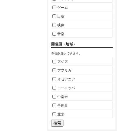
ゲーム
出版
映像
音楽
開催国（地域）
※複数選択できます。
アジア
アフリカ
オセアニア
ヨーロッパ
中南米
全世界
北米