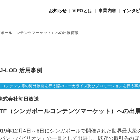
お知らせ
VIPOとは
事業内容
インタ
事業内容
VIPOとは
ンガポールコンテンツマーケット）への出展商談
J-LOD 活用事例
1.コンテンツ等の海外展開を行う際のローカライズ及びプロモーションを行う事
株式会社毎日放送
ATF（シンガポールコンテンツマーケット）への出
019年12月4日～6日にシンガポールで開催された世界最大
ャパン・パビリオン」の一員として出展し、既存の取引先のほ