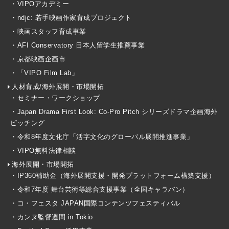
・VIPOアカデミー
・ndjc: 若手映画作家育成プロジェクト
・映画スタッフ育成事業
・AFI Conservatory 日本人留学生推薦事業
・京都映画企画市
・「VIPO Film Lab」
人材育成/海外展開・市場開拓
・セミナー・ワークショップ
・Japan Drama First Look: Co-Pro Pitch シリーズドラマ企画海外
ピッチング
・令和8年度文化庁「活字文化のグローバル展開推進事業」
・VIPO無料法律相談
海外展開・市場開拓
・IP360補助金（海外展開支援・開発プラットフォーム構築支援）
・令和7年度 舞台芸術等総合支援事業（全国キャラバン）
・コ・フェスタ JAPAN国際コンテンツフェスティバル
・カンヌ監督週間 in Tokio