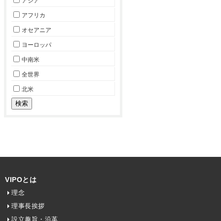
アジア
アフリカ
オセアニア
ヨーロッパ
中南米
全世界
北米
VIPOとは
理念
理事長挨拶
設立趣旨・沿革