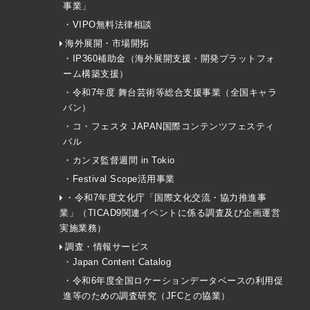
事業」
・VIPO無料法律相談
海外展開・市場開拓
・IP360補助金（海外展開支援・開発プラットフォ
ーム構築支援）
・令和7年度 舞台芸術等総合支援事業（全国キャラ
バン）
・コ・フェスタ JAPAN国際コンテンツフェスティ
バル
・カンヌ監督週間 in Tokio
・Festival Scope活用事業
・令和7年度文化庁「国際文化交流・協力推進事
業」（TICAD9関連イベントに係る調査及び企画運営
実施業務）
調査・情報サービス
・Japan Content Catalog
・令和6年度全国ロケーションデータベースの利用促
進等のための調査研究（JFCとの協業）