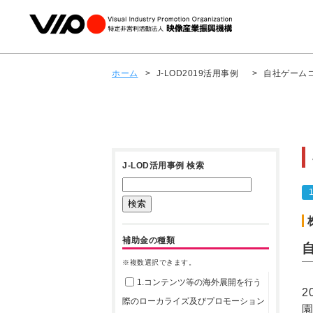
ホーム
>
J-LOD2019活用事例
>
自社ゲーム
J-LOD活用事例 検索
補助金の種類
※複数選択できます。
1.コンテンツ等の海外展開を行う
2
際のローカライズ及びプロモーション
園