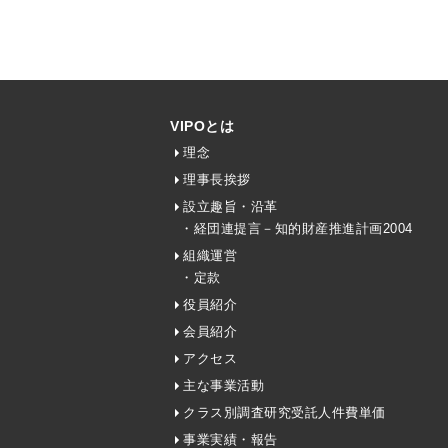
VIPOとは
理念
理事長挨拶
設立趣旨・沿革
・経団連提言－知的財産推進計画2004
組織運営
・定款
役員紹介
会員紹介
アクセス
主な事業活動
クラス別調査研究受託人件費単価
事業実績・報告