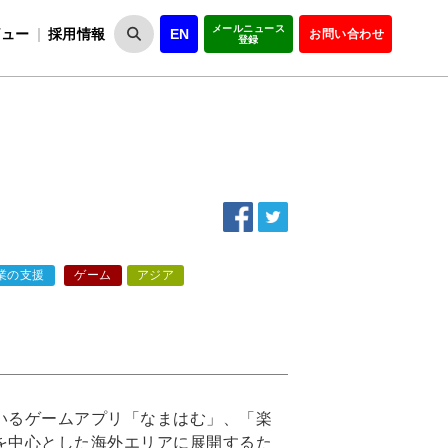
メールニュース
ビュー
採用情報
EN
お問い合わせ
登録
VIPOとは
事業一覧
VIPOの理念
事業実績・報告
設
役員紹介
会員紹介
組
業の支援
ゲーム
アジア
ているゲームアプリ「なまはむ」、「楽
を中心とした海外エリアに展開するた