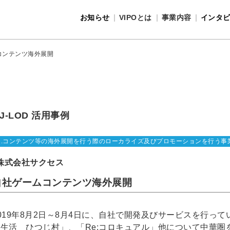
お知らせ
VIPOとは
事業内容
インタ
事業内容
VIPOとは
コンテンツ海外展開
J-LOD 活用事例
1.コンテンツ等の海外展開を行う際のローカライズ及びプロモーションを行う事
株式会社サクセス
自社ゲームコンテンツ海外展開
019年8月2日～8月4日に、自社で開発及びサービスを行っ
生活 ひつじ村」、「Re:コロキュアル」他について中華圏