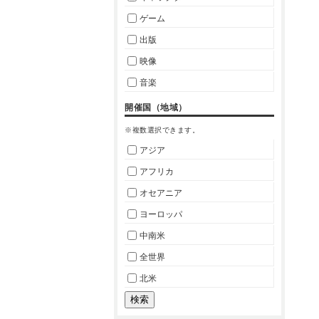
ゲーム
出版
映像
音楽
開催国（地域）
※複数選択できます。
アジア
アフリカ
オセアニア
ヨーロッパ
中南米
全世界
北米