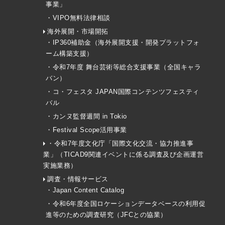
事業」
・VIPO無料法律相談
海外展開・市場開拓
・IP360補助金（海外展開支援・開発プラットフォ
ーム構築支援）
・令和7年度 舞台芸術等総合支援事業（全国キャラ
バン）
・コ・フェスタ JAPAN国際コンテンツフェスティ
バル
・カンヌ監督週間 in Tokio
・Festival Scope活用事業
・令和7年度文化庁「国際文化交流・協力推進事
業」（TICAD9関連イベントに係る調査及び企画運営
実施業務）
調査・情報サービス
・Japan Content Catalog
・令和6年度全国ロケーションデータベースの利用促
進等のための調査研究（JFCとの協業）