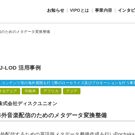
お知らせ
VIPOとは
事業内容
インタ
事業内容
VIPOとは
信のためのメタデータ変換整備
J-LOD 活用事例
1.コンテンツ等の海外展開を行う際のローカライズ及びプロモーションを行う事
オセアニア
中南米
アフリカ
アジア
株式会社ディスクユニオン
海外音楽配信のためのメタデータ変換整備
外配信するための英語版メタデータ整備作成を行いPochakaite Ma