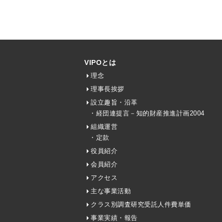
VIPOとは
理念
理事長挨拶
設立趣旨・沿革
・経団連提言－知的財産推進計画2004
組織運営
・定款
役員紹介
会員紹介
アクセス
主な事業活動
クラス別調査研究受託人件費単価
事業実績・報告