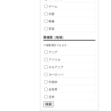
ゲーム
出版
映像
音楽
開催国（地域）
※複数選択できます。
アジア
アフリカ
オセアニア
ヨーロッパ
中南米
全世界
北米