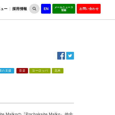
メールニュース
ビュー
採用情報
EN
お問い合わせ
登録
VIPOとは
事業一覧
VIPOの理念
事業実績・報告
設
役員紹介
会員紹介
組
業の支援
音楽
ヨーロッパ
北米
lkoの『Pochakaite Malko』他全