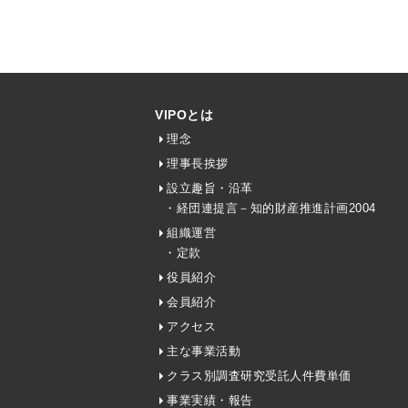
VIPOとは
理念
理事長挨拶
設立趣旨・沿革
・経団連提言－知的財産推進計画2004
組織運営
・定款
役員紹介
会員紹介
アクセス
主な事業活動
クラス別調査研究受託人件費単価
事業実績・報告