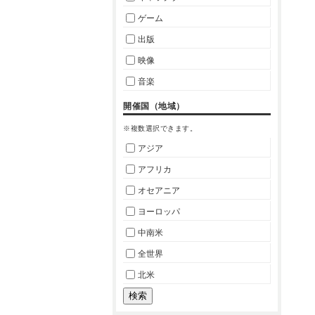
ゲーム
出版
映像
音楽
開催国（地域）
※複数選択できます。
アジア
アフリカ
オセアニア
ヨーロッパ
中南米
全世界
北米