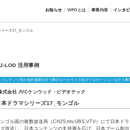
お知らせ
VIPOとは
事業内容
インタ
事業内容
VIPOとは
リーズ17_モンゴル
J-LOD 活用事例
1.コンテンツ等の海外展開を行う際のローカライズ及びプロモーションを行う事
株式会社 JVCケンウッド・ビデオテック
日本ドラマシリーズ17_モンゴル
ンゴル国の複数放送局（CH25,ntv,UBS,VTV）にて日
ーズ放送し、日本コンテンツの支持層を広げ、日本ブーム創出