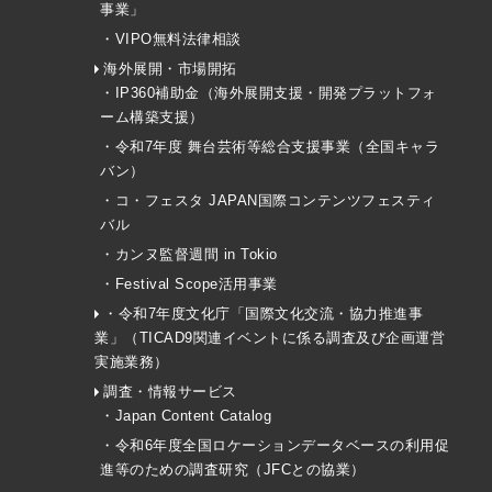
事業」
・VIPO無料法律相談
海外展開・市場開拓
・IP360補助金（海外展開支援・開発プラットフォ
ーム構築支援）
・令和7年度 舞台芸術等総合支援事業（全国キャラ
バン）
・コ・フェスタ JAPAN国際コンテンツフェスティ
バル
・カンヌ監督週間 in Tokio
・Festival Scope活用事業
・令和7年度文化庁「国際文化交流・協力推進事
業」（TICAD9関連イベントに係る調査及び企画運営
実施業務）
調査・情報サービス
・Japan Content Catalog
・令和6年度全国ロケーションデータベースの利用促
進等のための調査研究（JFCとの協業）