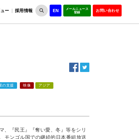
メールニュース
ビュー
採用情報
EN
お問い合わせ
登録
VIPOとは
事業一覧
VIPOの理念
事業実績・報告
設
役員紹介
会員紹介
組
業の支援
映像
アジア
本ドラマ、『民王』『奪い愛、冬』等をシリ
、モンゴル国での継続的日本番組放送