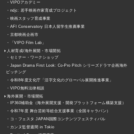
・VIPOアカデミー
・ndjc: 若手映画作家育成プロジェクト
・映画スタッフ育成事業
・AFI Conservatory 日本人留学生推薦事業
・京都映画企画市
・「VIPO Film Lab」
人材育成/海外展開・市場開拓
・セミナー・ワークショップ
・Japan Drama First Look: Co-Pro Pitch シリーズドラマ企画海外
ピッチング
・令和8年度文化庁「活字文化のグローバル展開推進事業」
・VIPO無料法律相談
海外展開・市場開拓
・IP360補助金（海外展開支援・開発プラットフォーム構築支援）
・令和7年度 舞台芸術等総合支援事業（全国キャラバン）
・コ・フェスタ JAPAN国際コンテンツフェスティバル
・カンヌ監督週間 in Tokio