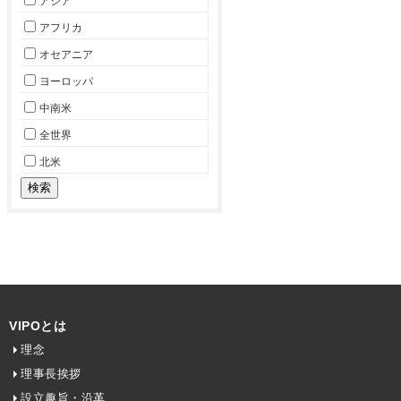
アジア
アフリカ
オセアニア
ヨーロッパ
中南米
全世界
北米
VIPOとは
理念
理事長挨拶
設立趣旨・沿革