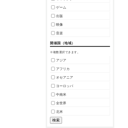
ゲーム
出版
映像
音楽
開催国（地域）
※複数選択できます。
アジア
アフリカ
オセアニア
ヨーロッパ
中南米
全世界
北米