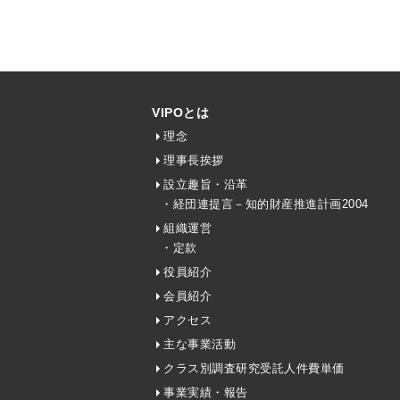
VIPOとは
理念
理事長挨拶
設立趣旨・沿革
・経団連提言－知的財産推進計画2004
組織運営
・定款
役員紹介
会員紹介
アクセス
主な事業活動
クラス別調査研究受託人件費単価
事業実績・報告