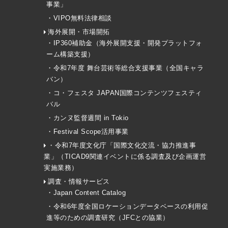
事業」
・VIPO無料法律相談
海外展開・市場開拓
・IP360補助金（海外展開支援・開発プラットフォ
ーム構築支援）
・令和7年度 舞台芸術等総合支援事業（全国キャラ
バン）
・コ・フェスタ JAPAN国際コンテンツフェスティ
バル
・カンヌ監督週間 in Tokio
・Festival Scope活用事業
・令和7年度文化庁「国際文化交流・協力推進事
業」（TICAD9関連イベントに係る調査及び企画運営
実施業務）
調査・情報サービス
・Japan Content Catalog
・令和6年度全国ロケーションデータベースの利用促
進等のための調査研究（JFCとの協業）