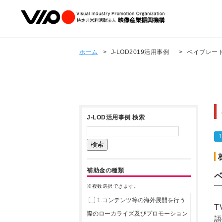
ホーム
>
J-LOD2019活用事例
>
ベイブレード
J-LOD活用事例 検索
補助金の種類
※複数選択できます。
1.コンテンツ等の海外展開を行う
T
際のローカライズ及びプロモーション
語