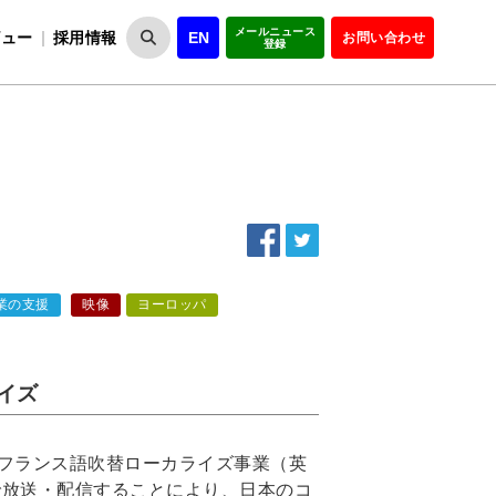
メールニュース
ビュー
採用情報
EN
お問い合わせ
登録
VIPOとは
事業一覧
VIPOの理念
事業実績・報告
設
役員紹介
会員紹介
組
業の支援
映像
ヨーロッパ
イズ
のフランス語吹替ローカライズ事業（英
海外で放送・配信することにより、日本のコ