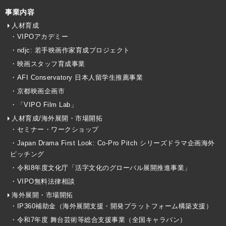
事業内容
人材育成
・VIPOアカデミー
・ndjc: 若手映画作家育成プロジェクト
・映画スタッフ育成事業
・AFI Conservatory 日本人留学生推薦事業
・京都映画企画市
・「VIPO Film Lab」
人材育成/海外展開・市場開拓
・セミナー・ワークショップ
・Japan Drama First Look: Co-Pro Pitch シリーズドラマ企画海外
ピッチング
・令和8年度文化庁「活字文化のグローバル展開推進事業」
・VIPO無料法律相談
海外展開・市場開拓
・IP360補助金（海外展開支援・開発プラットフォーム構築支援）
・令和7年度 舞台芸術等総合支援事業（全国キャラバン）