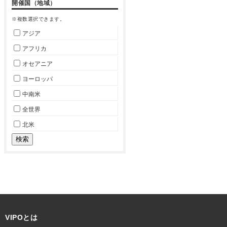
開催国（地域）
※複数選択できます。
アジア
アフリカ
オセアニア
ヨーロッパ
中南米
全世界
北米
VIPOとは