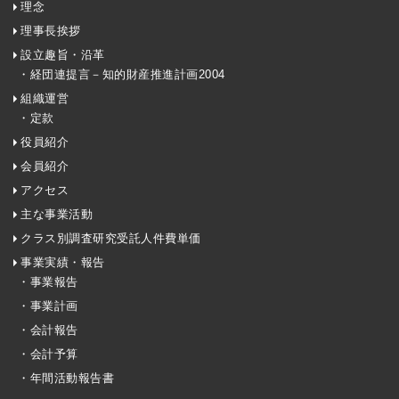
理念
理事長挨拶
設立趣旨・沿革
・経団連提言－知的財産推進計画2004
組織運営
・定款
役員紹介
会員紹介
アクセス
主な事業活動
クラス別調査研究受託人件費単価
事業実績・報告
・事業報告
・事業計画
・会計報告
・会計予算
・年間活動報告書