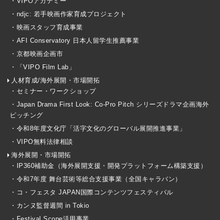
・VIPOアカデミー
・ndjc: 若手映画作家育成プロジェクト
・映画スタッフ育成事業
・AFI Conservatory 日本人留学生推薦事業
・京都映画企画市
・「VIPO Film Lab」
人材育成/海外展開・市場開拓
・セミナー・ワークショップ
・Japan Drama First Look: Co-Pro Pitch シリーズドラマ企画海外
ピッチング
・令和8年度文化庁「活字文化のグローバル展開推進事業」
・VIPO無料法律相談
海外展開・市場開拓
・IP360補助金（海外展開支援・開発プラットフォーム構築支援）
・令和7年度 舞台芸術等総合支援事業（全国キャラバン）
・コ・フェスタ JAPAN国際コンテンツフェスティバル
・カンヌ監督週間 in Tokio
・Festival Scope活用事業