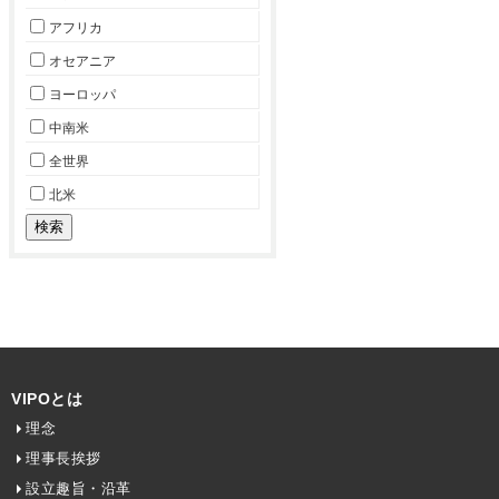
アフリカ
オセアニア
ヨーロッパ
中南米
全世界
北米
VIPOとは
理念
理事長挨拶
設立趣旨・沿革