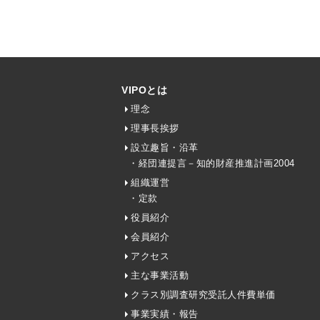
VIPOとは
理念
理事長挨拶
設立趣旨・沿革
・経団連提言－知的財産推進計画2004
組織運営
・定款
役員紹介
会員紹介
アクセス
主な事業活動
クラス別調査研究受託人件費単価
事業実績・報告