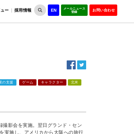
メールニュース
ビュー
採用情報
EN
お問い合わせ
登録
VIPOとは
事業一覧
VIPOの理念
事業実績・報告
設
役員紹介
会員紹介
組
業の支援
ゲーム
キャラクター
北米
記録撮影会を実施。翌日グランド・セン
を実施し、アメリカから大阪への旅行