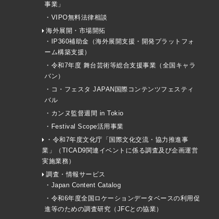
事業」
・VIPO無料法律相談
海外展開・市場開拓
・IP360補助金（海外展開支援・開発プラットフォ
ーム構築支援）
・令和7年度 舞台芸術等総合支援事業（全国キャラ
バン）
・コ・フェスタ JAPAN国際コンテンツフェスティ
バル
・カンヌ監督週間 in Tokio
・Festival Scope活用事業
・令和7年度文化庁「国際文化交流・協力推進事
業」（TICAD9関連イベントに係る調査及び企画運営
実施業務）
調査・情報サービス
・Japan Content Catalog
・令和6年度全国ロケーションデータベースの利用促
進等のための調査研究（JFCとの協業）