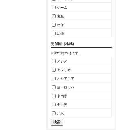
ゲーム
出版
映像
音楽
開催国（地域）
※複数選択できます。
アジア
アフリカ
オセアニア
ヨーロッパ
中南米
全世界
北米