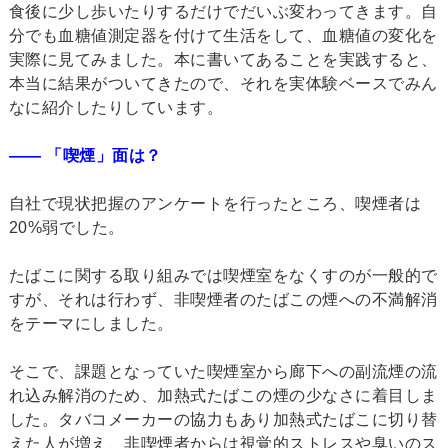
食後に少し歩いたりするだけでだいぶ変わってきます。自
分でも血糖値測定器を付けて生活をして、血糖値の変化を
実際に見てみました。本に書いてあることを実践すると、
本当に結果がついてきたので、それを実体験ベースでみん
なに紹介したりしています。
―― 「喫煙」面は？
自社で現状把握のアンケートを行ったところ、喫煙者は
20%弱でした。
たばこに関する取り組みでは喫煙室をなくすのが一般的で
すが、それは行わず、非喫煙者のたばこの煙への不満解消
をテーマにしました。
そこで、課題となっていた喫煙室から廊下への副流煙の流
れ込み解消のため、加熱式たばこの煙の少なさに着目しま
した。タバコメーカーの協力もあり加熱式たばこに切り替
えた人が増え、非喫煙者からは視覚的ストレスや臭いのス