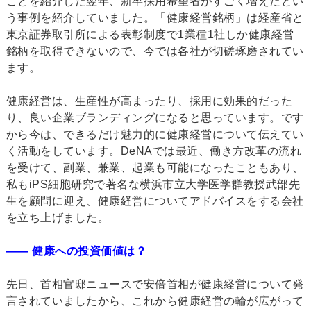
ことを紹介した翌年、新卒採用希望者がすごく増えたとい
う事例を紹介していました。「健康経営銘柄」は経産省と
東京証券取引所による表彰制度で1業種1社しか健康経営
銘柄を取得できないので、今では各社が切磋琢磨されてい
ます。
健康経営は、生産性が高まったり、採用に効果的だった
り、良い企業ブランディングになると思っています。です
から今は、できるだけ魅力的に健康経営について伝えてい
く活動をしています。DeNAでは最近、働き方改革の流れ
を受けて、副業、兼業、起業も可能になったこともあり、
私もiPS細胞研究で著名な横浜市立大学医学群教授武部先
生を顧問に迎え、健康経営についてアドバイスをする会社
を立ち上げました。
―― 健康への投資価値は？
先日、首相官邸ニュースで安倍首相が健康経営について発
言されていましたから、これから健康経営の輪が広がって