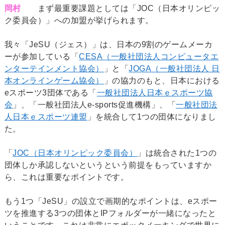
岡村
まず最重要課題としては「JOC（日本オリンピッ
ク委員会）」への加盟が挙げられます。
我々「JeSU（ジェス）」は、日本の9割のゲームメーカ
ーが参加している「
CESA（一般社団法人コンピュータエ
ンターテインメント協会）
」と「
JOGA（一般社団法人 日
本オンラインゲーム協会）
」の協力のもと、日本における
eスポーツ3団体である「
一般社団法人日本ｅスポーツ協
会
」、「一般社団法人e-sports促進機構」、「
一般社団法
人日本ｅスポーツ連盟
」を統合して1つの団体になりまし
た。
「
JOC（日本オリンピック委員会）
」は統合された1つの
団体しか承認しないというという前提をもっていますか
ら、これは重要なポイントです。
もう1つ「JeSU」の設立で画期的なポイントは、eスポー
ツを推進する3つの団体とIPフォルダーが一緒になったと