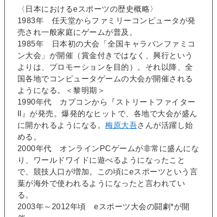
〈日本におけるeスポーツの歴史概略〉
1983年 任天堂からファミリーコンピュータが発
売され一般家庭にゲームが普及。
1985年 日本初の大会「全国キャラバンファミコ
ン大会」が開催（賞金付きではなく、興行という
よりは、プロモーションを目的）。それ以降、全
国各地でコンピュータゲームの大会が開催される
ようになる。＜黎明期＞
1990年代 カプコンから『ストリートファイター
II』が発売。爆発的なヒットで、各地で大会が盛ん
に開かれるようになる。
梅原大吾
さんが活躍し始
める。
2000年代 オンラインPCゲームが非常に盛んにな
り、ワールドワイドに遊べるようになったこと
で、競技人口が増加。この頃にeスポーツという言
葉が海外で使われるようになったと言われてい
る。
2003年～2012年頃 eスポーツ大会の闘劇*が開