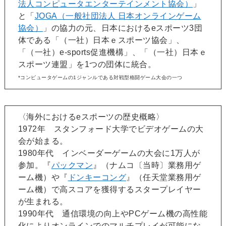
法人コンピュータエンターテインメント協会）
」
と「
JOGA（一般社団法人 日本オンラインゲーム
協会）
」の協力の元、日本におけるeスポーツ3団
体である「（一社）日本ｅスポーツ協会」、
「（一社）e-sports促進機構」、「（一社）日本ｅ
スポーツ連盟」を1つの団体に統合。
*コンピュータゲームの1ジャンルである対戦型格闘ゲーム大会の一つ
〈海外におけるeスポーツの歴史概略〉
1972年 スタンフォード大学でビデオゲームの大
会が始まる。
1980年代 インベーダーゲームの大会に1万人が
参加。『
パックマン
』（ナムコ〔当時〕業務用ゲ
ーム機）や『
ドンキーコング
』（任天堂業務用ゲ
ーム機）で高スコアを獲得するスタープレイヤー
が生まれる。
1990年代 通信環境の向上やPCゲーム機の高性能
化によりオンラインでのマルチプレイが可能にな