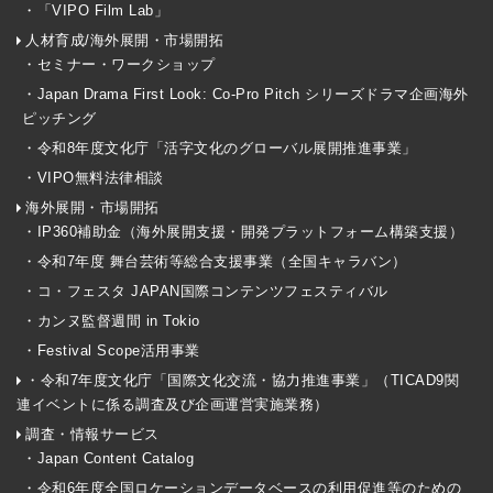
・「VIPO Film Lab」
人材育成/海外展開・市場開拓
・セミナー・ワークショップ
・Japan Drama First Look: Co-Pro Pitch シリーズドラマ企画海外
ピッチング
・令和8年度文化庁「活字文化のグローバル展開推進事業」
・VIPO無料法律相談
海外展開・市場開拓
・IP360補助金（海外展開支援・開発プラットフォーム構築支援）
・令和7年度 舞台芸術等総合支援事業（全国キャラバン）
・コ・フェスタ JAPAN国際コンテンツフェスティバル
・カンヌ監督週間 in Tokio
・Festival Scope活用事業
・令和7年度文化庁「国際文化交流・協力推進事業」（TICAD9関
連イベントに係る調査及び企画運営実施業務）
調査・情報サービス
・Japan Content Catalog
・令和6年度全国ロケーションデータベースの利用促進等のための