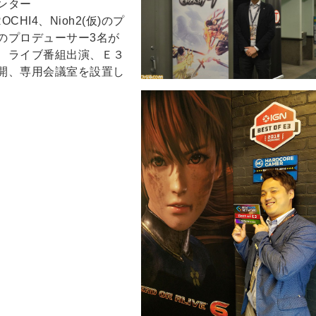
ンター
ROCHI4、Nioh2(仮)のプ
のプロデューサー3名が
、ライブ番組出演、Ｅ３
開、専用会議室を設置し