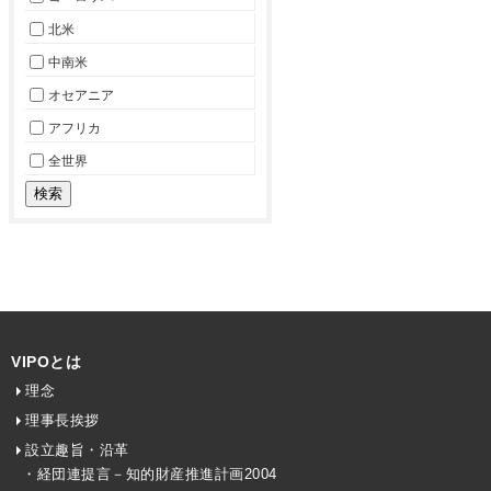
北米
中南米
オセアニア
アフリカ
全世界
VIPOとは
理念
理事長挨拶
設立趣旨・沿革
・経団連提言－知的財産推進計画2004