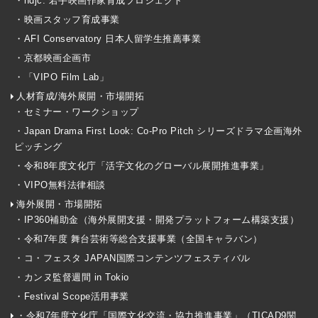
・ndjc: 若手映画作家育成プロジェクト
・映画スタッフ育成事業
・AFI Conservatory 日本人留学生推薦事業
・京都映画企画市
・「VIPO Film Lab」
人材育成/海外展開・市場開拓
・セミナー・ワークショップ
・Japan Drama First Look: Co-Pro Pitch シリーズドラマ企画海外
ピッチング
・令和8年度文化庁「活字文化のグローバル展開推進事業」
・VIPO無料法律相談
海外展開・市場開拓
・IP360補助金（海外展開支援・開発プラットフォーム構築支援）
・令和7年度 舞台芸術等総合支援事業（全国キャラバン）
・コ・フェスタ JAPAN国際コンテンツフェスティバル
・カンヌ監督週間 in Tokio
・Festival Scope活用事業
・令和7年度文化庁「国際文化交流・協力推進事業」（TICAD9関