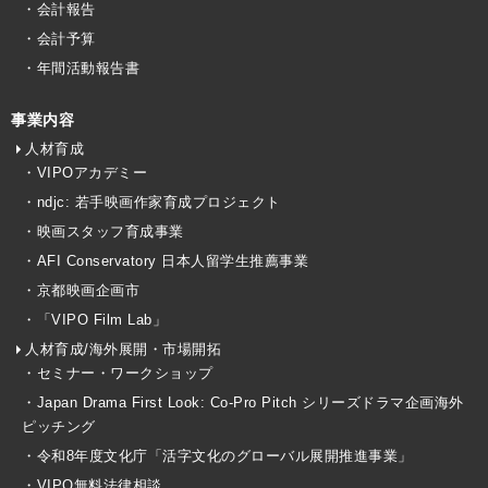
・会計報告
・会計予算
・年間活動報告書
事業内容
人材育成
・VIPOアカデミー
・ndjc: 若手映画作家育成プロジェクト
・映画スタッフ育成事業
・AFI Conservatory 日本人留学生推薦事業
・京都映画企画市
・「VIPO Film Lab」
人材育成/海外展開・市場開拓
・セミナー・ワークショップ
・Japan Drama First Look: Co-Pro Pitch シリーズドラマ企画海外
ピッチング
・令和8年度文化庁「活字文化のグローバル展開推進事業」
・VIPO無料法律相談