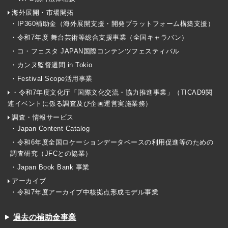
海外展開・市場開拓
・IP360補助金（海外展開支援・開発プラットフォーム構築支援）
・令和7年度 舞台芸術等総合支援事業（全国キャラバン）
・コ・フェスタ JAPAN国際コンテンツフェスティバル
・カンヌ監督週間 in Tokio
・Festival Scope活用事業
・令和7年度文化庁「国際文化交流・協力推進事業」（TICAD9関
連イベントに係る調査及び企画運営実施業務）
調査・情報サービス
・Japan Content Catalog
・令和6年度全国ロケーションデータベースの利用促進等のための
調査研究（JFCとの協業）
・Japan Book Bank 事業
アーカイブ
・令和7年度アーカイブ中核拠点形成モデル事業
過去の補助金事業