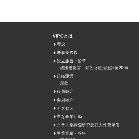
VIPOとは
理念
理事長挨拶
設立趣旨・沿革
・経団連提言－知的財産推進計画2004
組織運営
・定款
役員紹介
会員紹介
アクセス
主な事業活動
クラス別調査研究受託人件費単価
事業実績・報告