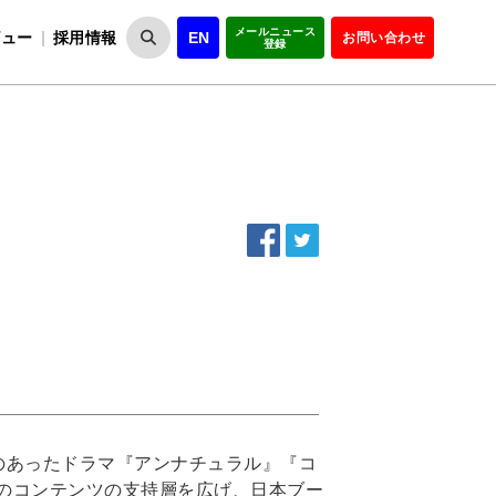
メールニュース
ビュー
採用情報
EN
お問い合わせ
登録
VIPOとは
事業一覧
VIPOの理念
事業実績・報告
設
役員紹介
会員紹介
組
人気のあったドラマ『アンナチュラル』『コ
のコンテンツの支持層を広げ、日本ブー