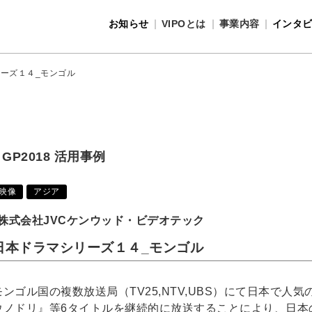
お知らせ
VIPOとは
事業内容
インタ
事業内容
VIPOとは
ーズ１４_モンゴル
GP2018 活用事例
映像
アジア
株式会社JVCケンウッド・ビデオテック
日本ドラマシリーズ１４_モンゴル
モンゴル国の複数放送局（TV25,NTV,UBS）にて日本で
ウノドリ』等6タイトルを継続的に放送することにより、日本