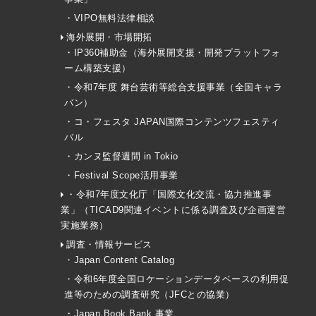
・VIPO無料法律相談
海外展開・市場開拓
・IP360補助金（海外展開支援・開発プラットフォ
ーム構築支援）
・令和7年度 舞台芸術等総合支援事業（全国キャラ
バン）
・コ・フェスタ JAPAN国際コンテンツフェスティ
バル
・カンヌ監督週間 in Tokio
・Festival Scope活用事業
・令和7年度文化庁「国際文化交流・協力推進事
業」（TICAD9関連イベントに係る調査及び企画運営
実施業務）
調査・情報サービス
・Japan Content Catalog
・令和6年度全国ロケーションデータベースの利用促
進等のための調査研究（JFCとの協業）
・Japan Book Bank 事業