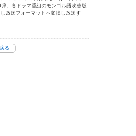
4弾。各ドラマ番組のモンゴル語吹替版
）し放送フォーマットへ変換し放送す
に戻る