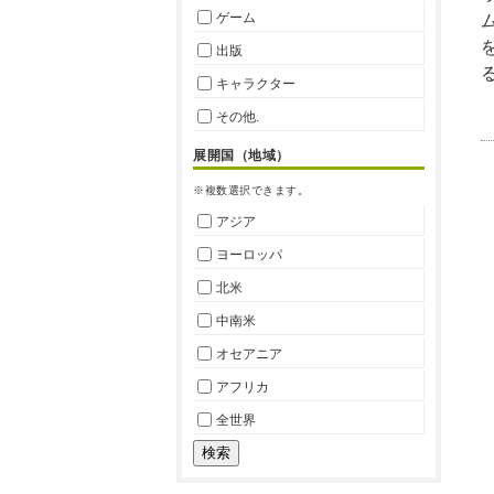
ゲーム
出版
キャラクター
その他.
展開国（地域）
※複数選択できます。
アジア
ヨーロッパ
北米
中南米
オセアニア
アフリカ
全世界