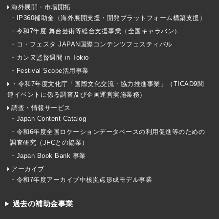
海外展開・市場開拓
・IP360補助金（海外展開支援・開発プラットフォーム構築支援）
・令和7年度 舞台芸術等総合支援事業（全国キャラバン）
・コ・フェスタ JAPAN国際コンテンツフェスティバル
・カンヌ監督週間 in Tokio
・Festival Scope活用事業
・令和7年度文化庁「国際文化交流・協力推進事業」（TICAD9関
連イベントに係る調査及び企画運営実施業務）
調査・情報サービス
・Japan Content Catalog
・令和6年度全国ロケーションデータベースの利用促進等のための
調査研究（JFCとの協業）
・Japan Book Bank 事業
アーカイブ
・令和7年度アーカイブ中核拠点形成モデル事業
過去の補助金事業