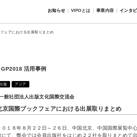
お知らせ
VIPOとは
事業内容
インタ
事業内容
VIPOとは
クフェアにおける出展取りまとめ
GP2018 活用事例
出版
アジア
一般社団法人出版文化国際交流会
北京国際ブックフェアにおける出展取りまとめ
２０１８年８月２２日～２６日、中国北京、中国国際展覧中
館にて、弊会では会員出版社をはじめ２２社を取りまとめて