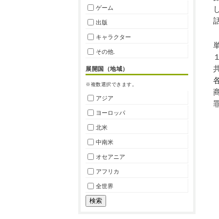
ゲーム
出版
キャラクター
その他.
展開国（地域）
※複数選択できます。
アジア
ヨーロッパ
北米
中南米
オセアニア
アフリカ
全世界