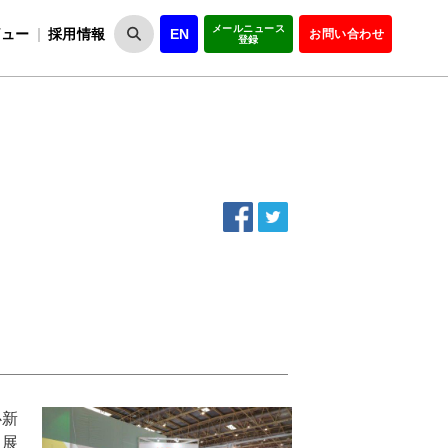
メールニュース
ビュー
採用情報
EN
お問い合わせ
登録
VIPOとは
事業一覧
VIPOの理念
事業実績・報告
設
役員紹介
会員紹介
組
心新
出展