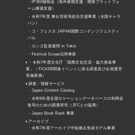
・IP360補助金（海外展開支援・開発プラットフォ
ーム構築支援）
・令和7年度 舞台芸術等総合支援事業（全国キャラ
バン）
・コ・フェスタ JAPAN国際コンテンツフェスティ
バル
・カンヌ監督週間 in Tokio
・Festival Scope活用事業
・令和7年度文化庁「国際文化交流・協力推進事
業」（TICAD9関連イベントに係る調査及び企画運営
実施業務）
調査・情報サービス
・Japan Content Catalog
・令和6年度全国ロケーションデータベースの利用促
進等のための調査研究（JFCとの協業）
・Japan Book Bank 事業
アーカイブ
・令和7年度アーカイブ中核拠点形成モデル事業