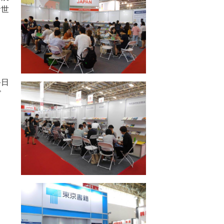
お世
終日
ーズ