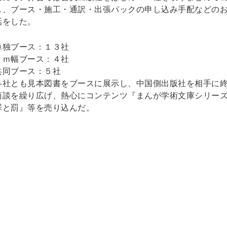
し、ブース・施工・通訳・出張パックの申し込み手配などの
話をした。
単独ブース：１３社
１ｍ幅ブース：４社
共同ブース：５社
各社とも見本図書をブースに展示し、中国側出版社を相手に
商談を繰り広げ、熱心にコンテンツ『まんが学術文庫シリ
罪と罰』等を売り込んだ。