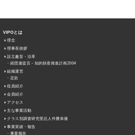
VIPOとは
理念
理事長挨拶
設立趣旨・沿革
・経団連提言－知的財産推進計画2004
組織運営
・定款
役員紹介
会員紹介
アクセス
主な事業活動
クラス別調査研究受託人件費単価
事業実績・報告
・事業報告