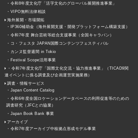
・令和8年度文化庁「活字文化のグローバル展開推進事業」
・VIPO無料法律相談
海外展開・市場開拓
・IP360補助金（海外展開支援・開発プラットフォーム構築支援）
・令和7年度 舞台芸術等総合支援事業（全国キャラバン）
・コ・フェスタ JAPAN国際コンテンツフェスティバル
・カンヌ監督週間 in Tokio
・Festival Scope活用事業
・令和7年度文化庁「国際文化交流・協力推進事業」（TICAD9関
連イベントに係る調査及び企画運営実施業務）
調査・情報サービス
・Japan Content Catalog
・令和6年度全国ロケーションデータベースの利用促進等のための
調査研究（JFCとの協業）
・Japan Book Bank 事業
アーカイブ
・令和7年度アーカイブ中核拠点形成モデル事業