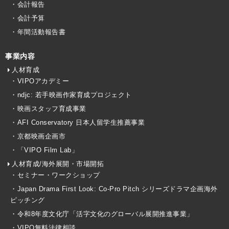
・会計報告
・会計予算
・年間活動報告書
事業内容
人材育成
・VIPOアカデミー
・ndjc: 若手映画作家育成プロジェクト
・映画スタッフ育成事業
・AFI Conservatory 日本人留学生推薦事業
・京都映画企画市
・「VIPO Film Lab」
人材育成/海外展開・市場開拓
・セミナー・ワークショップ
・Japan Drama First Look: Co-Pro Pitch シリーズドラマ企画海外
ピッチング
・令和8年度文化庁「活字文化のグローバル展開推進事業」
・VIPO無料法律相談