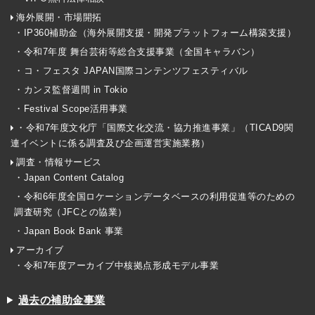
海外展開・市場開拓
・IP360補助金（海外展開支援・開発プラットフォーム構築支援）
・令和7年度 舞台芸術等総合支援事業（全国キャラバン）
・コ・フェスタ JAPAN国際コンテンツフェスティバル
・カンヌ監督週間 in Tokio
・Festival Scope活用事業
・令和7年度文化庁「国際文化交流・協力推進事業」（TICAD9関
連イベントに係る調査及び企画運営実施業務）
調査・情報サービス
・Japan Content Catalog
・令和6年度全国ロケーションデータベースの利用促進等のための
調査研究（JFCとの協業）
・Japan Book Bank 事業
アーカイブ
・令和7年度アーカイブ中核拠点形成モデル事業
過去の補助金事業