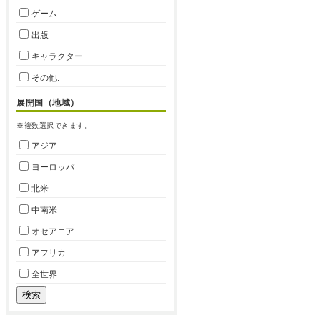
ゲーム
出版
キャラクター
その他.
展開国（地域）
※複数選択できます。
アジア
ヨーロッパ
北米
中南米
オセアニア
アフリカ
全世界