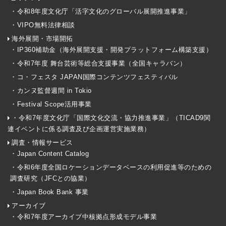
・令和8年度文化庁「活字文化のグローバル展開推進事業」
・VIPO無料法律相談
海外展開・市場開拓
・IP360補助金（海外展開支援・開発プラットフォーム構築支援）
・令和7年度 舞台芸術等総合支援事業（全国キャラバン）
・コ・フェスタ JAPAN国際コンテンツフェスティバル
・カンヌ監督週間 in Tokio
・Festival Scope活用事業
・令和7年度文化庁「国際文化交流・協力推進事業」（TICAD9関
連イベントに係る調査及び企画運営実施業務）
調査・情報サービス
・Japan Content Catalog
・令和6年度全国ロケーションデータベースの利用促進等のための
調査研究（JFCとの協業）
・Japan Book Bank 事業
アーカイブ
・令和7年度アーカイブ中核拠点形成モデル事業