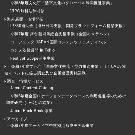
・令和8年度文化庁「活字文化のグローバル展開推進事業」
・VIPO無料法律相談
海外展開・市場開拓
・IP360補助金（海外展開支援・開発プラットフォーム構築支援）
・令和7年度 舞台芸術等総合支援事業（全国キャラバン）
・コ・フェスタ JAPAN国際コンテンツフェスティバル
・カンヌ監督週間 in Tokio
・Festival Scope活用事業
・令和7年度文化庁「国際文化交流・協力推進事業」（TICAD9関
連イベントに係る調査及び企画運営実施業務）
調査・情報サービス
・Japan Content Catalog
・令和6年度全国ロケーションデータベースの利用促進等のための
調査研究（JFCとの協業）
・Japan Book Bank 事業
アーカイブ
・令和7年度アーカイブ中核拠点形成モデル事業