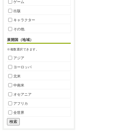
ゲーム
出版
キャラクター
その他.
展開国（地域）
※複数選択できます。
アジア
ヨーロッパ
北米
中南米
オセアニア
アフリカ
全世界