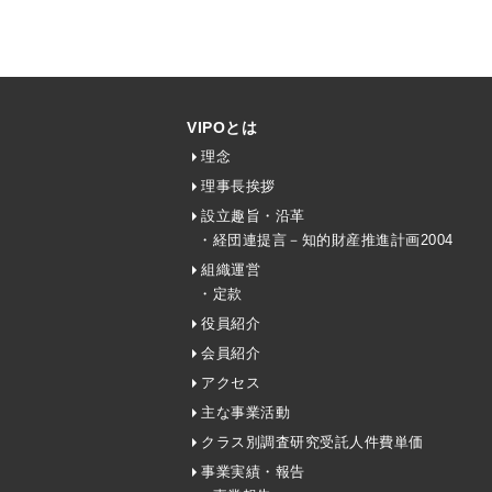
VIPOとは
理念
理事長挨拶
設立趣旨・沿革
・経団連提言－知的財産推進計画2004
組織運営
・定款
役員紹介
会員紹介
アクセス
主な事業活動
クラス別調査研究受託人件費単価
事業実績・報告