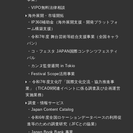
・VIPO無料法律相談
海外展開・市場開拓
・IP360補助金（海外展開支援・開発プラットフォ
ーム構築支援）
・令和7年度 舞台芸術等総合支援事業（全国キャラ
バン）
・コ・フェスタ JAPAN国際コンテンツフェスティ
バル
・カンヌ監督週間 in Tokio
・Festival Scope活用事業
・令和7年度文化庁「国際文化交流・協力推進事
業」（TICAD9関連イベントに係る調査及び企画運営
実施業務）
調査・情報サービス
・Japan Content Catalog
・令和6年度全国ロケーションデータベースの利用促
進等のための調査研究（JFCとの協業）
・Japan Book Bank 事業