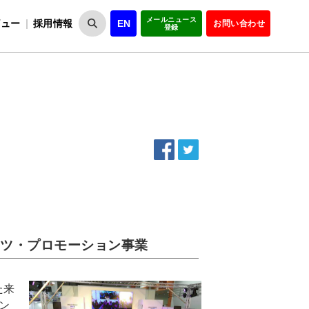
メールニュース
ビュー
採用情報
EN
お問い合わせ
登録
VIPOとは
事業一覧
VIPOの理念
事業実績・報告
設
役員紹介
会員紹介
組
ンツ・プロモーション事業
た来
ン