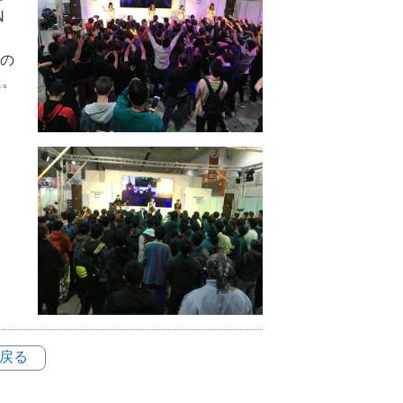
N
本の
た。
に戻る