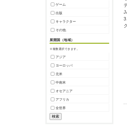
ゲーム
出版
キャラクター
その他.
展開国（地域）
※複数選択できます。
アジア
ヨーロッパ
北米
中南米
オセアニア
アフリカ
全世界