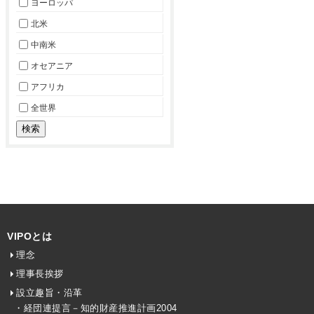
ヨーロッパ
北米
中南米
オセアニア
アフリカ
全世界
VIPOとは
理念
理事長挨拶
設立趣旨・沿革
・経団連提言－知的財産推進計画2004