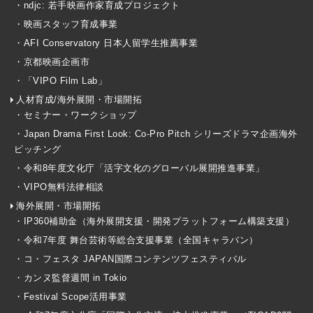
・ndjc: 若手映画作家育成プロジェクト
・映画スタッフ育成事業
・AFI Conservatory 日本人留学生推薦事業
・京都映画企画市
・「VIPO Film Lab」
人材育成/海外展開・市場開拓
・セミナー・ワークショップ
・Japan Drama First Look: Co-Pro Pitch シリーズドラマ企画海外
ピッチング
・令和8年度文化庁「活字文化のグローバル展開推進事業」
・VIPO無料法律相談
海外展開・市場開拓
・IP360補助金（海外展開支援・開発プラットフォーム構築支援）
・令和7年度 舞台芸術等総合支援事業（全国キャラバン）
・コ・フェスタ JAPAN国際コンテンツフェスティバル
・カンヌ監督週間 in Tokio
・Festival Scope活用事業