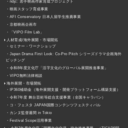
・ndjc: 若手映画作家育成プロジェクト
・映画スタッフ育成事業
・AFI Conservatory 日本人留学生推薦事業
・京都映画企画市
・「VIPO Film Lab」
人材育成/海外展開・市場開拓
・セミナー・ワークショップ
・Japan Drama First Look: Co-Pro Pitch シリーズドラマ企画海外
ピッチング
・令和8年度文化庁「活字文化のグローバル展開推進事業」
・VIPO無料法律相談
海外展開・市場開拓
・IP360補助金（海外展開支援・開発プラットフォーム構築支援）
・令和7年度 舞台芸術等総合支援事業（全国キャラバン）
・コ・フェスタ JAPAN国際コンテンツフェスティバル
・カンヌ監督週間 in Tokio
・Festival Scope活用事業