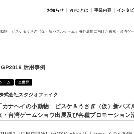
お知らせ
VIPOとは
事業内容
インタ
事業内容
VIPOとは
小動物 ピスケ＆うさぎ（仮）新パズルゲーム」海外展開に向けた東京・台湾ゲ
GP2018 活用事例
ゲーム
全世界
株式会社スタジオフェイク
「カナヘイの小動物 ピスケ＆うさぎ（仮）新パズ
京・台湾ゲームショウ出展及び各種プロモーション
2019年1月に配信開始したiOS/Android用「カナヘイの小動物