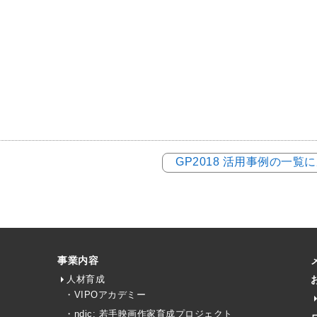
GP2018 活用事例の一覧
事業内容
人材育成
・VIPOアカデミー
・ndjc: 若手映画作家育成プロジェクト