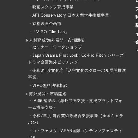
・映画スタッフ育成事業
・AFI Conservatory 日本人留学生推薦事業
・京都映画企画市
・「VIPO Film Lab」
人材育成/海外展開・市場開拓
・セミナー・ワークショップ
・Japan Drama First Look: Co-Pro Pitch シリーズ
ドラマ企画海外ピッチング
・令和8年度文化庁「活字文化のグローバル展開推進
事業」
・VIPO無料法律相談
海外展開・市場開拓
・IP360補助金（海外展開支援・開発プラットフォ
ーム構築支援）
・令和7年度 舞台芸術等総合支援事業（全国キャラ
バン）
・コ・フェスタ JAPAN国際コンテンツフェスティ
バル