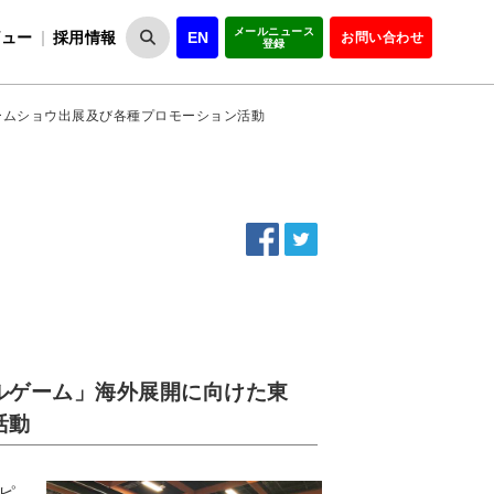
メールニュース
ビュー
採用情報
EN
お問い合わせ
登録
VIPOとは
事業一覧
VIPOの理念
事業実績・報告
設
役員紹介
会員紹介
組
ームショウ出展及び各種プロモーション活動
ルゲーム」海外展開に向けた東
活動
 ピ