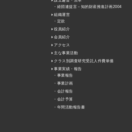
設立趣旨・沿革
・経団連提言－知的財産推進計画2004
組織運営
・定款
役員紹介
会員紹介
アクセス
主な事業活動
クラス別調査研究受託人件費単価
事業実績・報告
・事業報告
・事業計画
・会計報告
・会計予算
・年間活動報告書