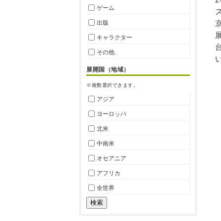
ゲーム
出版
キャラクター
その他.
展開国（地域）
※複数選択できます。
アジア
ヨーロッパ
北米
中南米
オセアニア
アフリカ
全世界