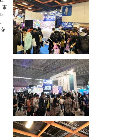
、東
ル
日、
作を