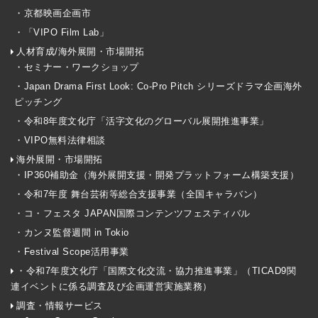
・京都映画企画市
・「VIPO Film Lab」
人材育成/海外展開・市場開拓
・セミナー・ワークショップ
・Japan Drama First Look: Co-Pro Pitch シリーズドラマ企画海外
ピッチング
・令和8年度文化庁「活字文化のグローバル展開推進事業」
・VIPO無料法律相談
海外展開・市場開拓
・IP360補助金（海外展開支援・開発プラットフォーム構築支援）
・令和7年度 舞台芸術等総合支援事業（全国キャラバン）
・コ・フェスタ JAPAN国際コンテンツフェスティバル
・カンヌ監督週間 in Tokio
・Festival Scope活用事業
・令和7年度文化庁「国際文化交流・協力推進事業」（TICAD9関
連イベントに係る調査及び企画運営実施業務）
調査・情報サービス