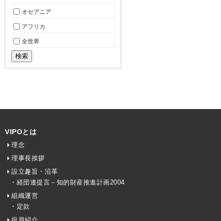
オセアニア
アフリカ
全世界
VIPOとは
理念
理事長挨拶
設立趣旨・沿革
・経団連提言－知的財産推進計画2004
組織運営
・定款
役員紹介