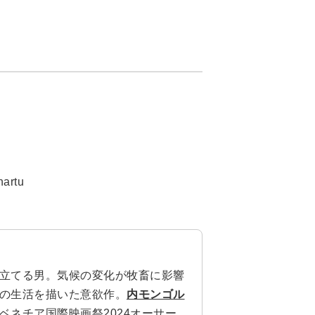
rtu
立てる男。気候の変化が牧畜に影響
の生活を描いた意欲作。
内モンゴル
ベネチア国際映画祭2024オーサー