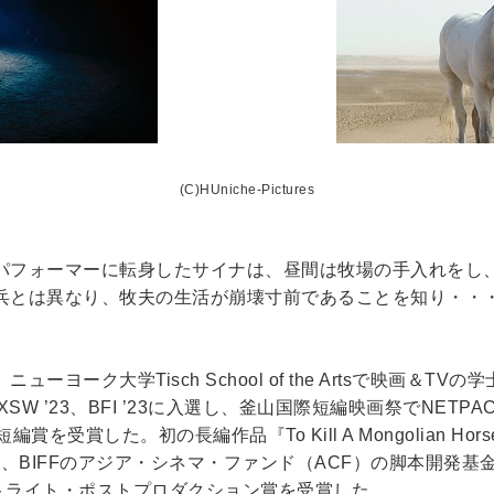
(C)HUniche-Pictures
パフォーマーに転身したサイナは、昼間は牧場の手入れをし
兵とは異なり、牧夫の生活が崩壊寸前であることを知り・・
ク大学Tisch School of the Artsで映画＆TVの学士
rts、SXSW ’23、BFI ’23に入選し、釜山国際短編映画祭で
を受賞した。初の長編作品『To Kill A Mongolian Ho
援を受け、BIFFのアジア・シネマ・ファンド（ACF）の脚本開発
ワイトライト・ポストプロダクション賞を受賞した。