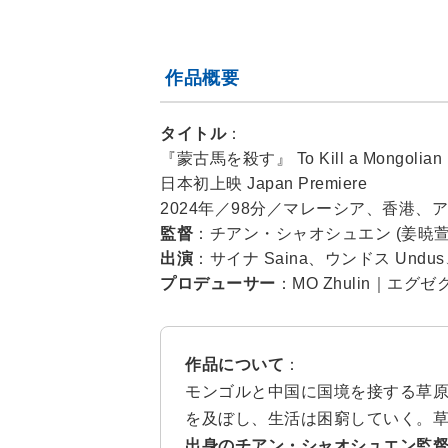
作品概要
タイトル
：
『蒙古馬を殺す』 To Kill a Mongolia
日本初上映 Japan Premiere
2024年／98分／マレーシア、香港
監督
：チアン・シャオシュエン (姜暁萱／JI
出演
：サイナ Saina、ウンドス Undus、
プロデューサー
：MO Zhulin｜エグ
作品について
：
モンゴルと中国に国境を接する草
を及ぼし、生活は困窮していく。
出身のチアン・シャオシュエン監