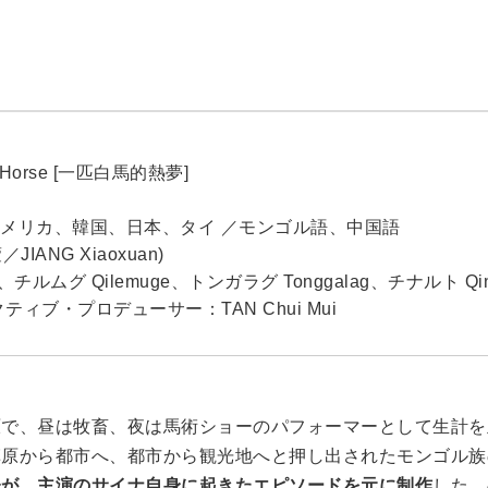
n Horse [一匹白馬的熱夢]
、アメリカ、韓国、日本、タイ ／モンゴル語、中国語
ANG Xiaoxuan)
チルムグ Qilemuge、トンガラグ Tonggalag、チナルト Qina
ゼクティブ・プロデューサー：TAN Chui Mui
原で、昼は牧畜、夜は馬術ショーのパフォーマーとして生計を
草原から都市へ、都市から観光地へと押し出されたモンゴル族
督が、主演のサイナ自身に起きたエピソードを元に制作
した。