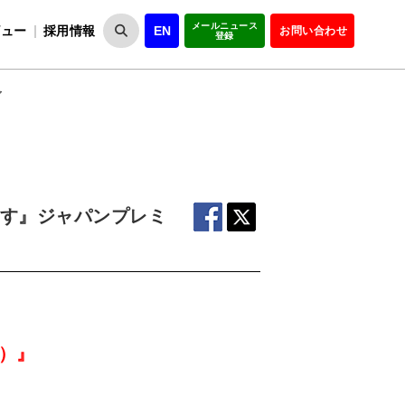
メールニュース
ビュー
採用情報
EN
お問い合わせ
登録
VIPOとは
事業一覧
VIPOの理念
事業実績・報告
設
役員紹介
会員紹介
組
ア
殺す』ジャパンプレミ
e）』