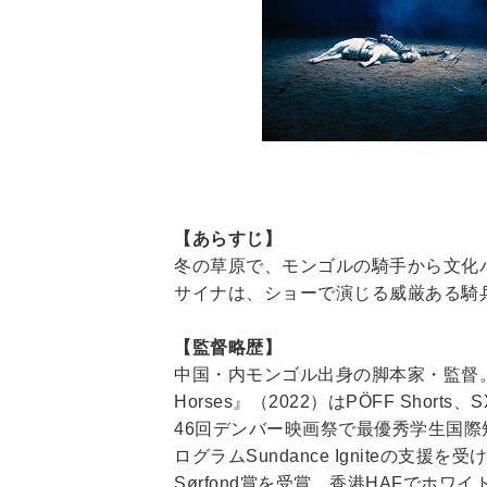
【あらすじ】
冬の草原で、モンゴルの騎手から文化
サイナは、ショーで演じる威厳ある騎
【監督略歴】
中国・内モンゴル出身の脚本家・監督。ニューヨー
Horses』（2022）はPÖFF Sho
46回デンバー映画祭で最優秀学生国際短編賞
ログラムSundance Igniteの支
Sørfond賞を受賞、香港HAFでホ