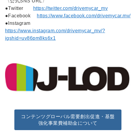
〈公式SNS URL〉
●Twitter
https://twitter.com/drivemycar_mv
●Facebook
https://www.facebook.com/drivemycar.mv/
●Instagram
https://www.instagram.com/drivemycar_mv/?
igshid=uv86pm8ks6x1
コンテンツグローバル需要創出促進・基盤
強化事業費補助金について