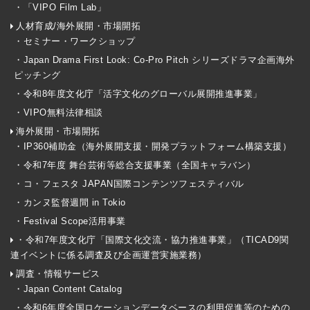
・「VIPO Film Lab」
人材育成/海外展開・市場開拓
・セミナー・ワークショップ
・Japan Drama First Look: Co-Pro Pitch シリーズドラマ企画海外
ピッチング
・令和8年度文化庁「活字文化のグローバル展開推進事業」
・VIPO無料法律相談
海外展開・市場開拓
・IP360補助金（海外展開支援・開発プラットフォーム構築支援）
・令和7年度 舞台芸術等総合支援事業（全国キャラバン）
・コ・フェスタ JAPAN国際コンテンツフェスティバル
・カンヌ監督週間 in Tokio
・Festival Scope活用事業
・令和7年度文化庁「国際文化交流・協力推進事業」（TICAD9関
連イベントに係る調査及び企画運営実施業務）
調査・情報サービス
・Japan Content Catalog
・令和6年度全国ロケーションデータベースの利用促進等のための