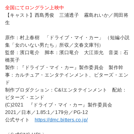
全国にてロングラン上映中
【キャスト】西島秀俊 三浦透子 霧島れいか／岡田将
生
原作：村上春樹 「ドライブ・マイ・カー」 （短編小説
集「女のいない男たち」所収／文春文庫刊）
監督：濱口竜介 脚本：濱口竜介 大江崇允 音楽：石
橋英子
製作：『ドライブ・マイ・カー』製作委員会 製作幹
事：カルチュア・エンタテインメント、ビターズ・エン
ド
制作プロダクション：C&Iエンタテインメント 配給：
ビターズ・エンド
(C)2021 『ドライブ・マイ・カー』製作委員会
2021／日本／1.85:1／179分／PG-12
公式サイト
https://dmc.bitters.co.jp/