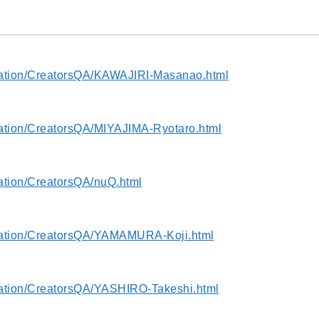
nimation/CreatorsQA/KAWAJIRI-Masanao.html
imation/CreatorsQA/MIYAJIMA-Ryotaro.html
mation/CreatorsQA/nuQ.html
nimation/CreatorsQA/YAMAMURA-Koji.html
imation/CreatorsQA/YASHIRO-Takeshi.html