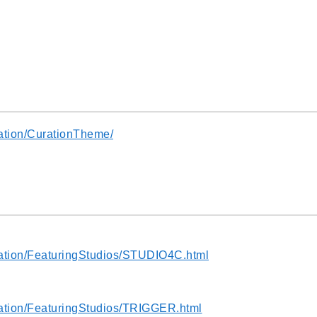
mation/CurationTheme/
imation/FeaturingStudios/STUDIO4C.html
imation/FeaturingStudios/TRIGGER.html