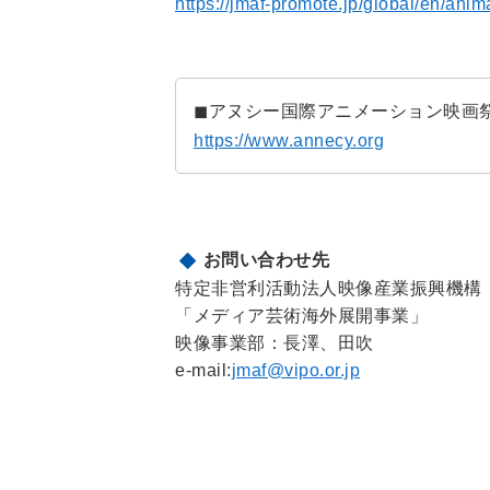
https://jmaf-promote.jp/global/en/ani
◼︎アヌシー国際アニメーション映画
https://www.annecy.org
お問い合わせ先
特定非営利活動法人映像産業振興機構（
「メディア芸術海外展開事業」
映像事業部：長澤、田吹
e-mail:
jmaf@vipo.or.jp