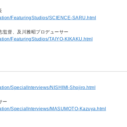
長
nimation/FeaturingStudios/SCIENCE-SARU.html
代健志監督、及川雅昭プロデューサー
imation/FeaturingStudios/TAIYO-KIKAKU.html
mation/SpecialInterviews/NISHIMI-Shojiro.html
サー
nimation/SpecialInterviews/MASUMOTO-Kazuya.html