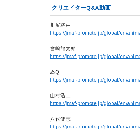
クリエイターQ&A動画
川尻将由
https://jmaf-promote.jp/global/en/a
宮嶋龍太郎
https://jmaf-promote.jp/global/en/an
ぬQ
https://jmaf-promote.jp/global/en/ani
山村浩二
https://jmaf-promote.jp/global/en/a
八代健志
https://jmaf-promote.jp/global/en/an