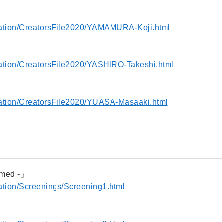
imation/CreatorsFile2020/YAMAMURA-Koji.html
imation/CreatorsFile2020/YASHIRO-Takeshi.html
imation/CreatorsFile2020/YUASA-Masaaki.html
omed -」
mation/Screenings/Screening1.html