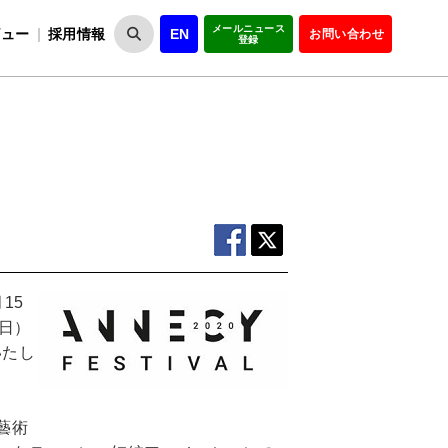
メールニュース
ビュー
採用情報
EN
お問い合わせ
登録
VIPOとは
事業一覧
VIPOの理念
事業実績・報告
設
役員紹介
会員紹介
組
15
日）
いたし
藝術