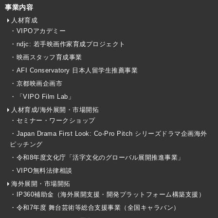
事業内容
人材育成
・VIPOアカデミー
・ndjc: 若手映画作家育成プロジェクト
・映画スタッフ育成事業
・AFI Conservatory 日本人留学生推薦事業
・京都映画企画市
・「VIPO Film Lab」
人材育成/海外展開・市場開拓
・セミナー・ワークショップ
・Japan Drama First Look: Co-Pro Pitch シリーズドラマ企画海外
ピッチング
・令和8年度文化庁「活字文化のグローバル展開推進事業」
・VIPO無料法律相談
海外展開・市場開拓
・IP360補助金（海外展開支援・開発プラットフォーム構築支援）
・令和7年度 舞台芸術等総合支援事業（全国キャラバン）