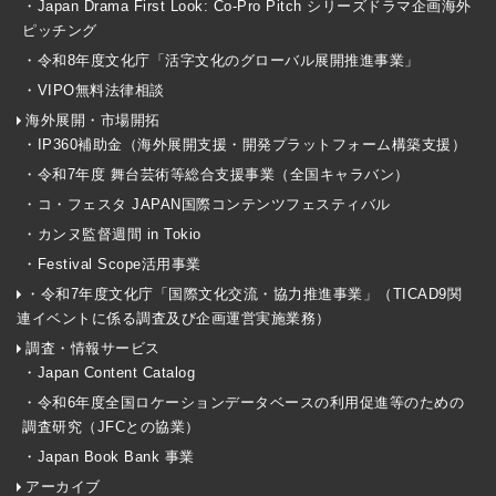
・Japan Drama First Look: Co-Pro Pitch シリーズドラマ企画海外
ピッチング
・令和8年度文化庁「活字文化のグローバル展開推進事業」
・VIPO無料法律相談
海外展開・市場開拓
・IP360補助金（海外展開支援・開発プラットフォーム構築支援）
・令和7年度 舞台芸術等総合支援事業（全国キャラバン）
・コ・フェスタ JAPAN国際コンテンツフェスティバル
・カンヌ監督週間 in Tokio
・Festival Scope活用事業
・令和7年度文化庁「国際文化交流・協力推進事業」（TICAD9関
連イベントに係る調査及び企画運営実施業務）
調査・情報サービス
・Japan Content Catalog
・令和6年度全国ロケーションデータベースの利用促進等のための
調査研究（JFCとの協業）
・Japan Book Bank 事業
アーカイブ