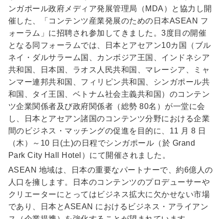
ンガポール政府メディア発展管理局（MDA）と協力し開
催した、「コンテンツ産業発展のための日本ASEAN フ
ォーラム」に招聘され参加してきました。3度目の開催
となる同フォーラムでは、日本とアセアン10カ国（ブル
ネイ・ダルサラーム国、カンボジア王国、インドネシア
共和国、日本国、ラオス人民共和国、マレーシア、ミャ
ンマー連邦共和国、フィリピン共和国、シンガポール共
和国、タイ王国、ベトナム社会主義共和国）のコンテン
ツ企業関係者及び政府関係者（総勢 80名）が一堂に会
し、日本とアセアン諸国のコンテンツ分野における企業
間のビジネス・マッチングの促進を目的に、11 月 8 日
（木）～10 日(土)の日程でシンガポール（於 Grand
Park City Hall Hotel）にて開催されました。
ASEAN 地域は、日本の重要なパートナーで、約6億人の
人口を擁します。日本のコンテンツのプロデューサーや
クリエーターにとってはビジネス拡大に欠かせない市場
であり、日本とASEAN におけるビジネス・アライアン
ス（企業提携）を強化することが望まれています。