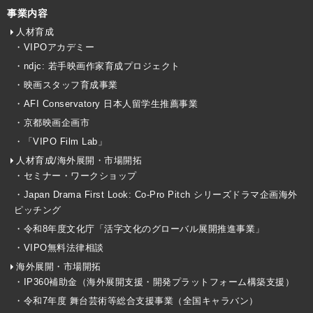
事業内容
人材育成
・VIPOアカデミー
・ndjc: 若手映画作家育成プロジェクト
・映画スタッフ育成事業
・AFI Conservatory 日本人留学生推薦事業
・京都映画企画市
・「VIPO Film Lab」
人材育成/海外展開・市場開拓
・セミナー・ワークショップ
・Japan Drama First Look: Co-Pro Pitch シリーズドラマ企画海外
ピッチング
・令和8年度文化庁「活字文化のグローバル展開推進事業」
・VIPO無料法律相談
海外展開・市場開拓
・IP360補助金（海外展開支援・開発プラットフォーム構築支援）
・令和7年度 舞台芸術等総合支援事業（全国キャラバン）