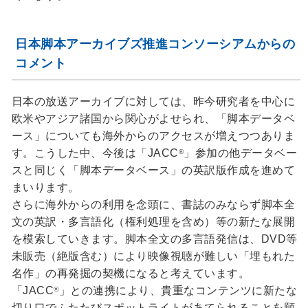
日本脚本アーカイブズ推進コンソーシアムからの
コメント
日本の放送アーカイブに対しては、昨今研究者を中心に
欧米やアジア諸国から関心がよせられ、「脚本データベ
ース」についても海外からのアクセスが増えつつありま
す。こうした中、今後は「JACC
」参加の他データベー
®
スと同じく「脚本データベース」の英訳版作成を進めて
まいります。
さらに海外からの利用を念頭に、書誌のみならず脚本全
文の英訳・多言語化（権利処理を含め）等の新たな展開
を模索していきます。脚本全文の多言語発信は、DVD等
未販売（絶版含む）により映像視聴が難しい「埋もれた
名作」の再発掘の契機になると考えています。
「JACC
」との連携により、貴重なコンテンツに新たな
®
切り口でふたたびスポットライトがあてられることを願