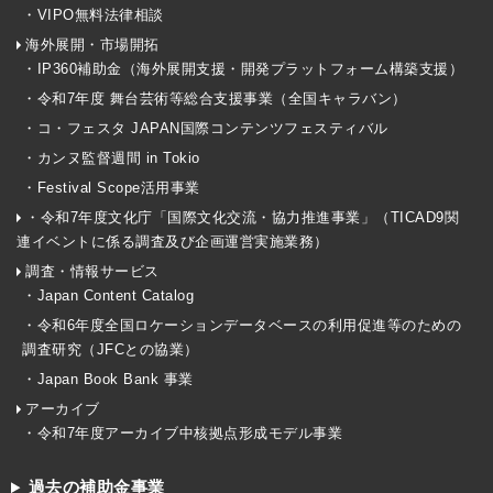
・VIPO無料法律相談
海外展開・市場開拓
・IP360補助金（海外展開支援・開発プラットフォーム構築支援）
・令和7年度 舞台芸術等総合支援事業（全国キャラバン）
・コ・フェスタ JAPAN国際コンテンツフェスティバル
・カンヌ監督週間 in Tokio
・Festival Scope活用事業
・令和7年度文化庁「国際文化交流・協力推進事業」（TICAD9関
連イベントに係る調査及び企画運営実施業務）
調査・情報サービス
・Japan Content Catalog
・令和6年度全国ロケーションデータベースの利用促進等のための
調査研究（JFCとの協業）
・Japan Book Bank 事業
アーカイブ
・令和7年度アーカイブ中核拠点形成モデル事業
過去の補助金事業