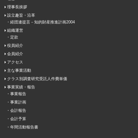
理事長挨拶
設立趣旨・沿革
・経団連提言－知的財産推進計画2004
組織運営
・定款
役員紹介
会員紹介
アクセス
主な事業活動
クラス別調査研究受託人件費単価
事業実績・報告
・事業報告
・事業計画
・会計報告
・会計予算
・年間活動報告書