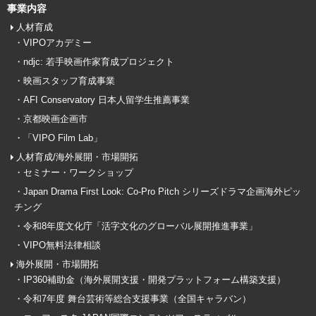
事業内容
人材育成
・VIPOアカデミー
・ndjc: 若手映画作家育成プロジェクト
・映画スタッフ育成事業
・AFI Conservatory 日本人留学生推薦事業
・京都映画企画市
・「VIPO Film Lab」
人材育成/海外展開・市場開拓
・セミナー・ワークショップ
・Japan Drama First Look: Co-Pro Pitch シリーズドラマ企画海外ピッ
チング
・令和8年度文化庁「活字文化のグローバル展開推進事業」
・VIPO無料法律相談
海外展開・市場開拓
・IP360補助金（海外展開支援・開発プラットフォーム構築支援）
・令和7年度 舞台芸術等総合支援事業（全国キャラバン）