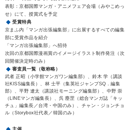
表彰：京都国際マンガ・アニメフェア会場（みやこめっ
せ）にて、授賞式を予定
受賞特典
京まふ内「マンガ出張編集部」に出展するすべての編集
部に受賞作品を紹介
「マンガ出張編集部」へ招待
次回の京都国際漫画賞のイメージイラスト制作発注（次
回開催決定時のみ）
審査員一覧（敬称略）
武者 正昭（小学館マンガワン編集部）、鈴木 学（講談
社KISS編集長）、林 士平（集英社ジャンプSQ．編集
部）、平野 遼太（講談社モーニング編集部）、中野 崇
（LINEマンガ編集長）、呉 塵罡（総合マンガ誌「キッ
チュ」編集長／台湾・中国のみ）、チャン・ジョンチョ
ル（Storybox社代表／韓国のみ）
主催