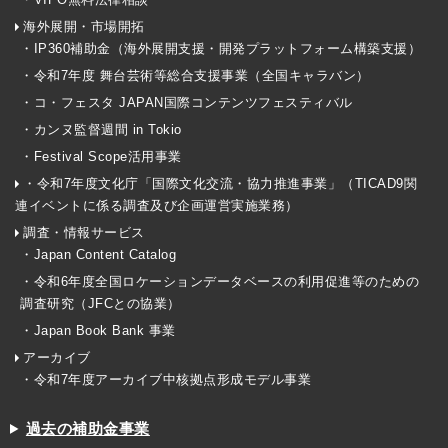
海外展開・市場開拓
・IP360補助金（海外展開支援・開発プラットフォーム構築支援）
・令和7年度 舞台芸術等総合支援事業（全国キャラバン）
・コ・フェスタ JAPAN国際コンテンツフェスティバル
・カンヌ監督週間 in Tokio
・Festival Scope活用事業
・令和7年度文化庁「国際文化交流・協力推進事業」（TICAD9関
連イベントに係る調査及び企画運営実施業務）
調査・情報サービス
・Japan Content Catalog
・令和6年度全国ロケーションデータベースの利用促進等のための
調査研究（JFCとの協業）
・Japan Book Bank 事業
アーカイブ
・令和7年度アーカイブ中核拠点形成モデル事業
過去の補助金事業