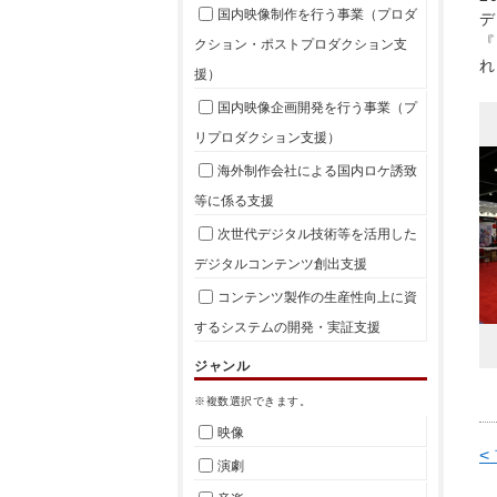
国内映像制作を行う事業（プロダ
デ
『
クション・ポストプロダクション支
れ
援）
国内映像企画開発を行う事業（プ
リプロダクション支援）
海外制作会社による国内ロケ誘致
等に係る支援
次世代デジタル技術等を活用した
デジタルコンテンツ創出支援
コンテンツ製作の生産性向上に資
するシステムの開発・実証支援
ジャンル
※複数選択できます。
映像
<
演劇