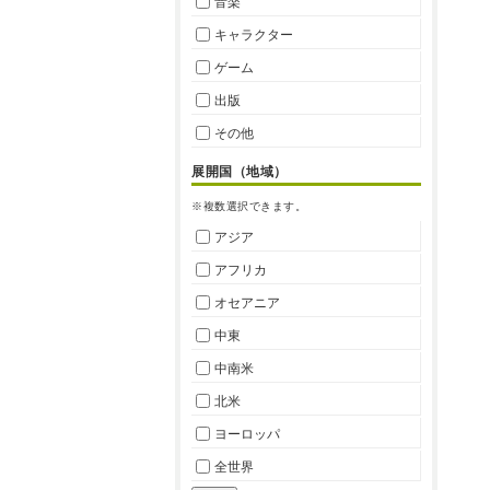
音楽
キャラクター
ゲーム
出版
その他
展開国（地域）
※複数選択できます。
アジア
アフリカ
オセアニア
中東
中南米
北米
ヨーロッパ
全世界