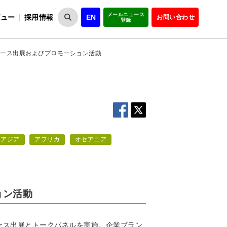
メールニュース
ビュー
採用情報
EN
お問い合わせ
登録
VIPOとは
事業一覧
VIPOの理念
事業実績・報告
設
役員紹介
会員紹介
組
4へのブース出展およびプロモーション活動
アジア
アフリカ
オセアニア
ョン活動
てブース出展とトークパネルを実施。企業ブラン