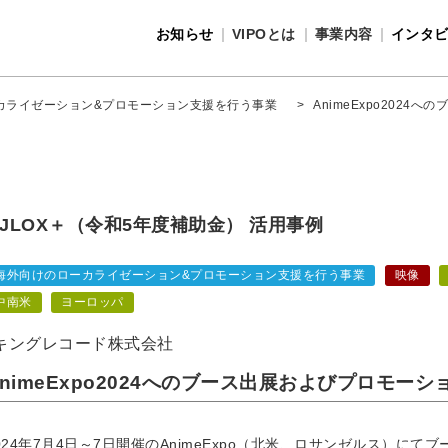
お知らせ
VIPOとは
事業内容
インタ
事業内容
VIPOとは
カライゼーション&プロモーション支援を行う事業
>
AnimeExpo202
JLOX＋（令和5年度補助金） 活用事例
海外向けのローカライゼーション&プロモーション支援を行う事業
映像
中南米
ヨーロッパ
キングレコード株式会社
AnimeExpo2024へのブース出展およびプロモーシ
024年7月4日～7日開催のAnimeExpo（北米、ロサンゼルス）に