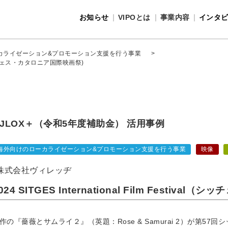
お知らせ
VIPOとは
事業内容
インタ
事業内容
VIPOとは
カライゼーション&プロモーション支援を行う事業
>
val（シッチェス・カタロニア国際映画祭)
JLOX＋（令和5年度補助金） 活用事例
海外向けのローカライゼーション&プロモーション支援を行う事業
映像
株式会社ヴィレッヂ
024 SITGES International Film Festi
作の『薔薇とサムライ２』（英題：Rose & Samurai 2）が第57