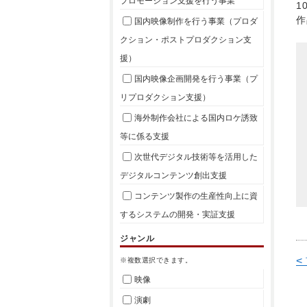
プロモーション支援を行う事業
1
作
国内映像制作を行う事業（プロダ
クション・ポストプロダクション支
援）
国内映像企画開発を行う事業（プ
リプロダクション支援）
海外制作会社による国内ロケ誘致
等に係る支援
次世代デジタル技術等を活用した
デジタルコンテンツ創出支援
コンテンツ製作の生産性向上に資
するシステムの開発・実証支援
ジャンル
<
※複数選択できます。
映像
演劇