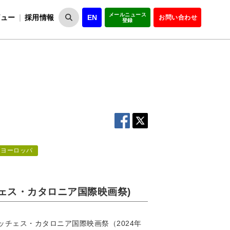
メールニュース
ビュー
採用情報
EN
お問い合わせ
登録
VIPOとは
事業一覧
VIPOの理念
事業実績・報告
設
役員紹介
会員紹介
組
ヨーロッパ
val（シッチェス・カタロニア国際映画祭)
回シッチェス・カタロニア国際映画祭（2024年