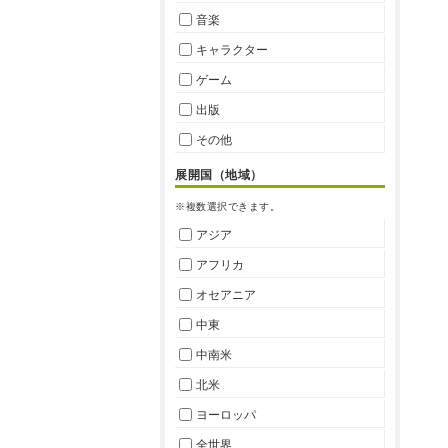
音楽
キャラクター
ゲーム
出版
その他
展開国（地域）
※複数選択できます。
アジア
アフリカ
オセアニア
中東
中南米
北米
ヨーロッパ
全世界