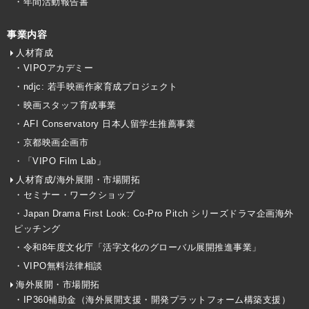
・年間活動報告書
事業内容
人材育成
・VIPOアカデミー
・ndjc: 若手映画作家育成プロジェクト
・映画スタッフ育成事業
・AFI Conservatory 日本人留学生推薦事業
・京都映画企画市
・「VIPO Film Lab」
人材育成/海外展開・市場開拓
・セミナー・ワークショップ
・Japan Drama First Look: Co-Pro Pitch シリーズドラマ企画海外
ピッチング
・令和8年度文化庁「活字文化のグローバル展開推進事業」
・VIPO無料法律相談
海外展開・市場開拓
・IP360補助金（海外展開支援・開発プラットフォーム構築支援）