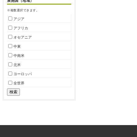
展開国（地域）
※複数選択できます。
アジア
アフリカ
オセアニア
中東
中南米
北米
ヨーロッパ
全世界