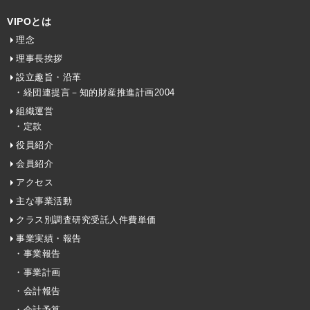
VIPOとは
理念
理事長挨拶
設立趣旨・沿革
・経団連提言－知的財産推進計画2004
組織運営
・定款
役員紹介
会員紹介
アクセス
主な事業活動
クラス別調査研究受託人件費単価
事業実績・報告
・事業報告
・事業計画
・会計報告
・会計予算