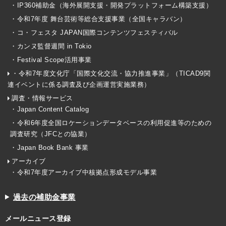
・IP360補助金（海外展開支援・開発プラットフォーム構築支援）
・令和7年度 舞台芸術等総合支援事業（全国キャラバン）
・コ・フェスタ JAPAN国際コンテンツフェスティバル
・カンヌ監督週間 in Tokio
・Festival Scope活用事業
・令和7年度文化庁「国際文化交流・協力推進事業」（TICAD9関
連イベントに係る調査及び企画運営実施業務）
調査・情報サービス
・Japan Content Catalog
・令和6年度全国ロケーションデータベースの利用促進等のための
調査研究（JFCとの協業）
・Japan Book Bank 事業
アーカイブ
・令和7年度アーカイブ中核拠点形成モデル事業
過去の補助金事業
メールニュース登録