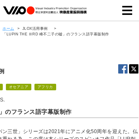
ホーム
>
JLOX活用事例
>
「LUPIN THE ⅢRD 峰不二子の嘘」のフランス語字幕版制作
例
オセアニア
アフリカ
S.
子の嘘」のフランス語字幕版制作
ン三世」シリーズは2021年にアニメ化50周年を迎えた。仏
重ねる為、この度は本シリーズのスピンオフ作品「LUPIN