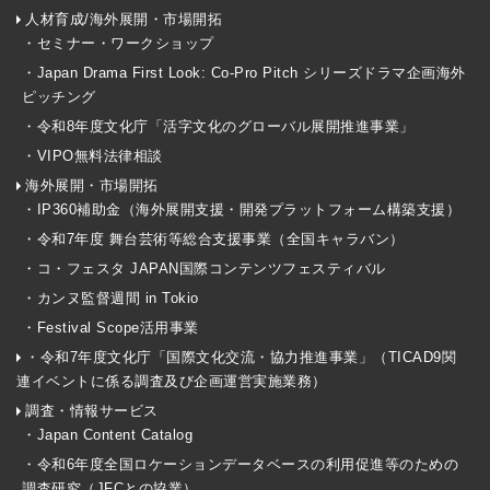
人材育成/海外展開・市場開拓
・セミナー・ワークショップ
・Japan Drama First Look: Co-Pro Pitch シリーズドラマ企画海外
ピッチング
・令和8年度文化庁「活字文化のグローバル展開推進事業」
・VIPO無料法律相談
海外展開・市場開拓
・IP360補助金（海外展開支援・開発プラットフォーム構築支援）
・令和7年度 舞台芸術等総合支援事業（全国キャラバン）
・コ・フェスタ JAPAN国際コンテンツフェスティバル
・カンヌ監督週間 in Tokio
・Festival Scope活用事業
・令和7年度文化庁「国際文化交流・協力推進事業」（TICAD9関
連イベントに係る調査及び企画運営実施業務）
調査・情報サービス
・Japan Content Catalog
・令和6年度全国ロケーションデータベースの利用促進等のための
調査研究（JFCとの協業）