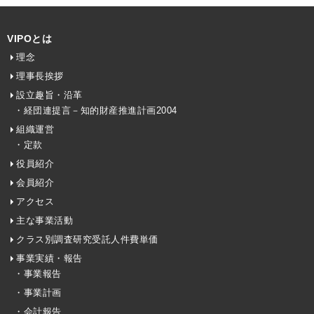
VIPOとは
理念
理事長挨拶
設立趣旨・沿革
・経団連提言－知的財産推進計画2004
組織運営
・定款
役員紹介
会員紹介
アクセス
主な事業活動
クラス別調査研究受託人件費単価
事業実績・報告
・事業報告
・事業計画
・会計報告