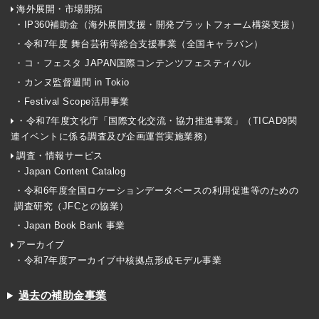
海外展開・市場開拓
・IP360補助金（海外展開支援・開発プラットフォーム構築支援）
・令和7年度 舞台芸術等総合支援事業（全国キャラバン）
・コ・フェスタ JAPAN国際コンテンツフェスティバル
・カンヌ監督週間 in Tokio
・Festival Scope活用事業
・令和7年度文化庁「国際文化交流・協力推進事業」（TICAD9関
連イベントに係る調査及び企画運営実施業務）
調査・情報サービス
・Japan Content Catalog
・令和6年度全国ロケーションデータベースの利用促進等のための
調査研究（JFCとの協業）
・Japan Book Bank 事業
アーカイブ
・令和7年度アーカイブ中核拠点形成モデル事業
過去の補助金事業