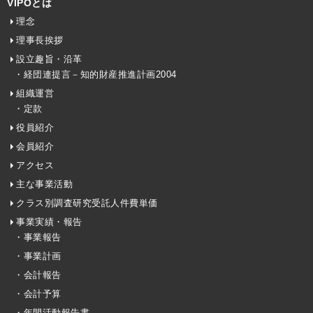
VIPOとは
理念
理事長挨拶
設立趣旨・沿革
・経団連提言－知的財産推進計画2004
組織運営
・定款
役員紹介
会員紹介
アクセス
主な事業活動
クラス別調査研究受託人件費単価
事業実績・報告
・事業報告
・事業計画
・会計報告
・会計予算
・年間活動報告書