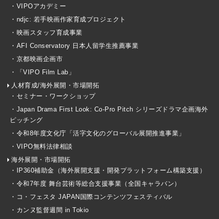
・VIPOアカデミー
・ndjc: 若手映画作家育成プロジェクト
・映画スタッフ育成事業
・AFI Conservatory 日本人留学生推薦事業
・京都映画企画市
・「VIPO Film Lab」
人材育成/海外展開・市場開拓
・セミナー・ワークショップ
・Japan Drama First Look: Co-Pro Pitch シリーズドラマ企画海外
ピッチング
・令和8年度文化庁「活字文化のグローバル展開推進事業」
・VIPO無料法律相談
海外展開・市場開拓
・IP360補助金（海外展開支援・開発プラットフォーム構築支援）
・令和7年度 舞台芸術等総合支援事業（全国キャラバン）
・コ・フェスタ JAPAN国際コンテンツフェスティバル
・カンヌ監督週間 in Tokio