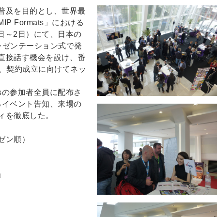
普及を目的とし、世界最
 Formats」における
 4月1日～2日）にて、日本の
レゼンテーション式で発
直接話す機会を設け、番
け、契約成立に向けてネッ
tsの参加者全員に配布さ
におけるイベント告知、来場の
ィを徹底した。
ゼン順）
s』