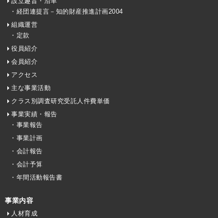
設立趣旨・沿革
・経団連提言－知的財産推進計画2004
組織運営
・定款
役員紹介
会員紹介
アクセス
主な事業活動
クラス別調査研究受託人件費単価
事業実績・報告
・事業報告
・事業計画
・会計報告
・会計予算
・年間活動報告書
事業内容
人材育成