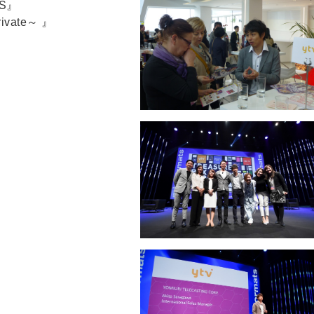
DS』
vate～ 』