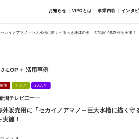
お知らせ
VIPOとは
事業内容
インタ
事業内容
VIPOとは
「セカイノアマノ～巨大水槽に描く守るべき地球の姿」の英語字幕制作を実施！
J-LOP＋ 活用事例
映像
アジア
2015年
新潟テレビ二十一
海外販売用に「セカイノアマノ～巨大水槽に描く守
を実施！
■タイトル