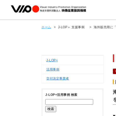
ホーム
>
J-LOP＋ 支援事例
>
海外販売用に
J-LOP+
活用事例
交付決定事業者
J-LOP+活用事例 検索