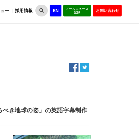
メールニュース
ビュー
採用情報
EN
お問い合わせ
登録
VIPOとは
事業一覧
VIPOの理念
事業実績・報告
設
役員紹介
会員紹介
組
るべき地球の姿」の英語字幕制作