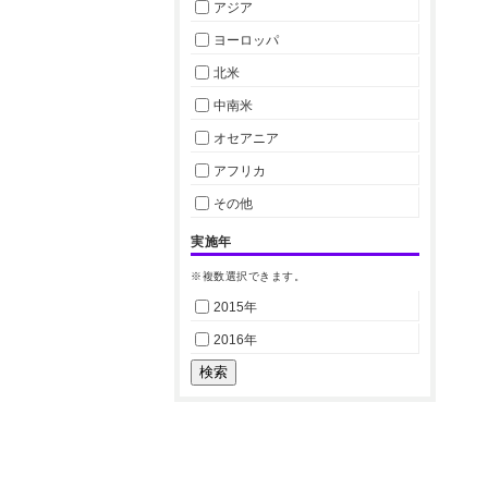
アジア
ヨーロッパ
北米
中南米
オセアニア
アフリカ
その他
実施年
※複数選択できます。
2015年
2016年