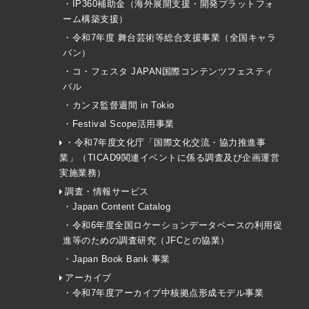
・IP360補助金（海外展開支援・開発プラットフォ
ーム構築支援）
・令和7年度 舞台芸術等総合支援事業（全国キャラ
バン）
・コ・フェスタ JAPAN国際コンテンツフェスティ
バル
・カンヌ監督週間 in Tokio
・Festival Scope活用事業
・令和7年度文化庁「国際文化交流・協力推進事
業」（TICAD9関連イベントに係る調査及び企画運営
実施業務）
調査・情報サービス
・Japan Content Catalog
・令和6年度全国ロケーションデータベースの利用促
進等のための調査研究（JFCとの協業）
・Japan Book Bank 事業
アーカイブ
・令和7年度アーカイブ中核拠点形成モデル事業